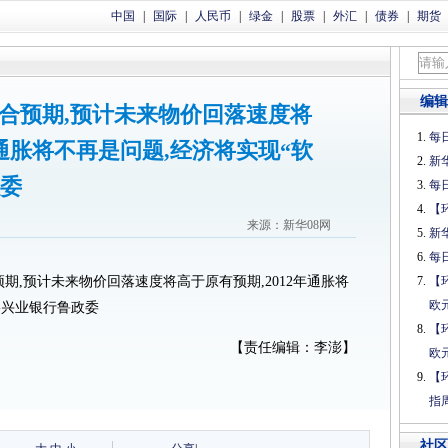
中国
|
国际
|
人民币
|
绿金
|
股票
|
外汇
|
债券
|
期货
编辑
符合预期,预计未来物价回落速度将
每日
年通胀将不再是问题,经济将实现“软
新
政委
每日
【
来源：新华08网
新
每日
合预期,预计未来物价回落速度将高于原有预期,2012年通胀将
【
欧
-兴业银行鲁政委
【
【责任编辑：李澎】
欧
【
指
社区