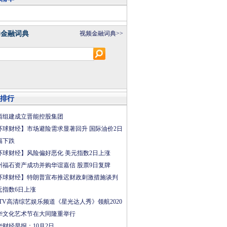
8金融词典
视频金融词典>>
排行
西组建成立晋能控股集团
环球财经】市场避险需求显著回升 国际油价2日
幅下跌
环球财经】风险偏好恶化 美元指数2日上涨
州福石资产成功并购华谊嘉信 股票9日复牌
环球财经】特朗普宣布推迟财政刺激措施谈判
元指数6日上涨
CTV高清综艺娱乐频道《星光达人秀》领航2020
华文化艺术节在大同隆重举行
华财经早报：10月2日