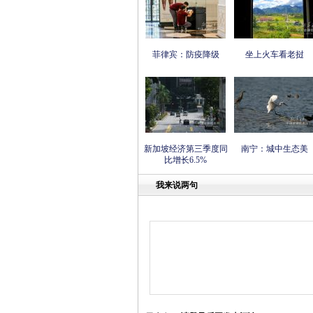
菲律宾：防疫降级
坐上火车看老挝
新加坡经济第三季度同
南宁：城中生态美
比增长6.5%
我来说两句