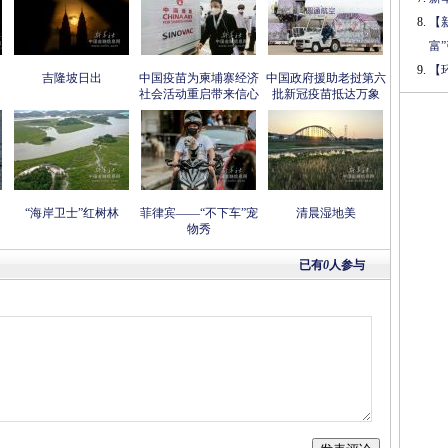
【
富
【
吉隆坡日出
中国疫苗为柬埔寨经济
中国政府援助老挝第六
社会活动重启带来信心
批新冠疫苗抵达万象
“海岸卫士”红树林
菲律宾——“不下车”宠
清晨湿地美
物秀
已有
0
人参与