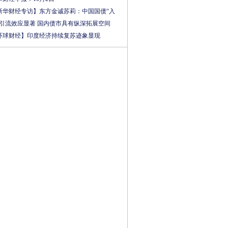
新华财经专访】东方金诚苏莉：中国国债“入
”引流效应显著 国内债市具有纵深拓展空间
环球财经】印度经济持续复苏迹象显现