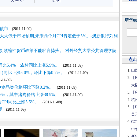
大
中
小
分享
|
新华0
好债市
(2011-11-09)
I则大大低于市场预期,未来两个月CPI肯定低于5%。-澳新银行刘利
除,紧缩性货币政策不能轻言掉头。-对外经贸大学公共管理学院
点击
比5.4%，农村同比上涨5.9%。
(2011-11-09)
山
)同比上涨5.0%，环比下降0.7%。
(2011-11-09)
【
11-09)
大
其中食品类价格环比下降0.2%。
(2011-11-09)
【
9%，其中猪肉价格上涨38.9%。
(2011-11-09)
杭
CPI同比上涨5.5%。
(2011-11-09)
【
慢
(2011-11-09)
美
C
中
新