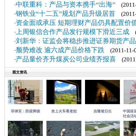
中联重科：产品与资本携手“出海”
·
(2011-
钢铁业“十二五”规划产品升级居首
·
(2011-
资金面或承压 短期理财产品仍具配置价
·
上周银信合作产品发行规模下滑近三成
·
(2
刘新华：证监会将稳步推进证券期货产品
·
颓势难改 逾六成产品价格下跌
·
(2011-11-0
产品量价齐升煤炭公司业绩齐报喜
·
(2011-
图文资讯
菲律宾：防疫降级
坐上火车看老挝
吉隆坡日出
中国疫
社会活