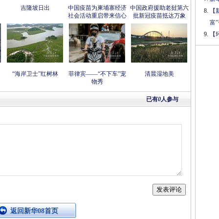
吉隆坡日出
中国疫苗为柬埔寨经济
中国政府援助老挝第六
【
社会活动重启带来信心
批新冠疫苗抵达万象
富
【
“海岸卫士”红树林
菲律宾——“不下车”宠
清晨湿地美
物秀
已有
0
人参与
返回新华08首页