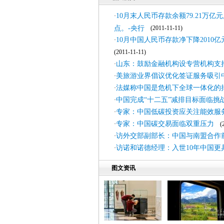
10月末人民币存款余额79.21万亿元
·
点。-央行
(2011-11-11)
10月中国人民币存款净下降2010亿
·
(2011-11-11)
山东：鼓励金融机构设专营机构支
·
美旅游业界倡议优化签证服务吸引
·
法媒称中国是危机下全球一体化的
·
中国完成“十二五”减排目标面临挑
·
专家：中国低碳投资应关注能效服
·
专家：中国碳交易面临双重压力
·
(20
访外交部副部长：中国与南盟合作
·
访诺和诺德经理：入世10年中国更
·
图文资讯