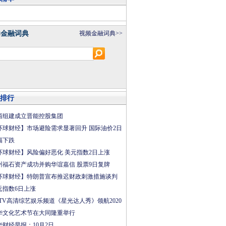
8金融词典
视频金融词典>>
排行
西组建成立晋能控股集团
环球财经】市场避险需求显著回升 国际油价2日
幅下跌
环球财经】风险偏好恶化 美元指数2日上涨
州福石资产成功并购华谊嘉信 股票9日复牌
环球财经】特朗普宣布推迟财政刺激措施谈判
元指数6日上涨
CTV高清综艺娱乐频道《星光达人秀》领航2020
华文化艺术节在大同隆重举行
华财经早报：10月2日