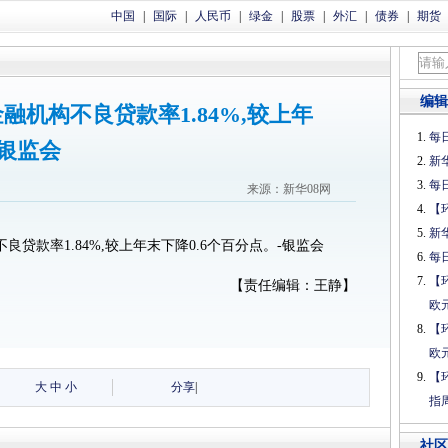
中国
|
国际
|
人民币
|
绿金
|
股票
|
外汇
|
债券
|
期货
编辑
机构不良贷款率1.84%,较上年
每日
-银监会
新
每日
来源：新华08网
【
新
贷款率1.84%,较上年末下降0.6个百分点。-银监会
每日
【
【责任编辑：王静】
欧
【
欧
【
大
中
小
分享
|
指
社区