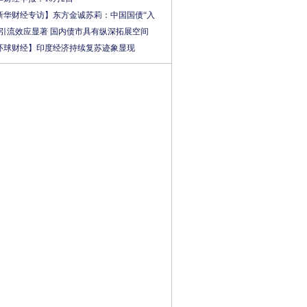
新华财经专访】东方金诚苏莉：中国国债“入
”引流效应显著 国内债市具有纵深拓展空间
环球财经】印度经济持续复苏迹象显现