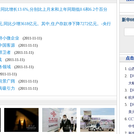
,同比增长13.6%,分别比上月末和上年同期低0.6和6.2个百分
新华0
元,同比少增3618亿元。其中,住户存款净下降7272亿元。-央行
持小微企业
(2011-11-11)
中国客源
(2011-11-11)
捍卫者
(2011-11-11)
点击
战
(2011-11-11)
务领域
(2011-11-11)
山
11-11-11)
【
前景广阔
(2011-11-11)
大
具吸引力
(2011-11-11)
【
杭
【
美
C
中
新