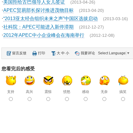
·
美国拒给古巴领导人女儿签证
(2013-04-26)
·
APEC贸易部长探讨推进茂物目标
(2013-04-20)
·
“2013亚太经合组织未来之声”中国区选拔启动
(2013-03-16)
·
社科院：APEC可能进入新停滞期
(2012-12-27)
·
2012年APEC中小企业峰会在海南举行
(2012-12-08)
留言反馈
打印
大
中
小
我要评论
Select Language
▼
您看完后的感受
支持
高兴
震惊
愤怒
感动
无奈
搞笑