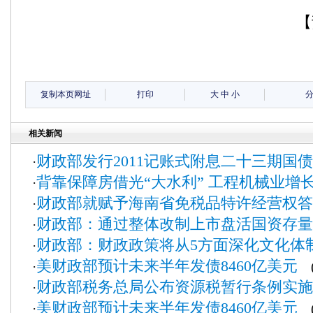
【
复制本页网址
打印
大
中
小
相关新闻
财政部发行2011记账式附息二十三期国债
·
背靠保障房借光“大水利” 工程机械业增
·
财政部就赋予海南省免税品特许经营权答
·
财政部：通过整体改制上市盘活国资存量
·
财政部：财政政策将从5方面深化文化体
·
美财政部预计未来半年发债8460亿美元
·
(2
财政部税务总局公布资源税暂行条例实施
·
美财政部预计未来半年发债8460亿美元
·
(2