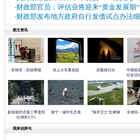
财政部官员：评估业将迎来“黄金发展期”
·
财政部发布地方政府自行发债试点办法细
·
图文资讯
菲律宾：防疫降级
坐上火车看老挝
吉隆坡日出
中国疫
社会活
新加坡经济第三季度同
南宁：城中生态美
“海岸卫士”红树林
菲律宾
比增长6.5%
我来说两句