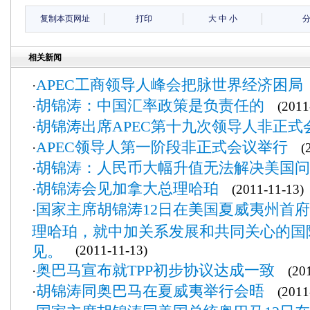
复制本页网址
打印
大
中
小
相关新闻
APEC工商领导人峰会把脉世界经济困局
·
胡锦涛：中国汇率政策是负责任的
·
(2011-
胡锦涛出席APEC第十九次领导人非正式
·
APEC领导人第一阶段非正式会议举行
·
(20
胡锦涛：人民币大幅升值无法解决美国问
·
胡锦涛会见加拿大总理哈珀
·
(2011-11-13)
国家主席胡锦涛12日在美国夏威夷州首
·
理哈珀，就中加关系发展和共同关心的国
见。
(2011-11-13)
奥巴马宣布就TPP初步协议达成一致
·
(201
胡锦涛同奥巴马在夏威夷举行会晤
·
(2011-