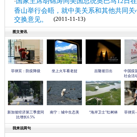
国家主席胡锦涛同美国总统奥巴马12日
·
香山举行会晤，就中美关系和其他共同关
交换意见。
(2011-11-13)
图文资讯
菲律宾：防疫降级
坐上火车看老挝
吉隆坡日出
中国疫
社会活
新加坡经济第三季度同
南宁：城中生态美
“海岸卫士”红树林
菲律宾
比增长6.5%
我来说两句