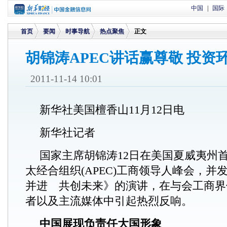
中国
|
国际
首页
要闻
时事导航
热点聚焦
正文
胡锦涛APEC讲话赢尊敬 投资
>
>
>
>
2011-11-14 10:01
新华社美国檀香山11月12日电
新华社记者
国家主席胡锦涛12日在美国夏威夷州
太经合组织(APEC)工商领导人峰会，并
并进 共创未来》的演讲，在与会工商界
者以及主流媒体中引起热烈反响。
中国展现负责任大国形象