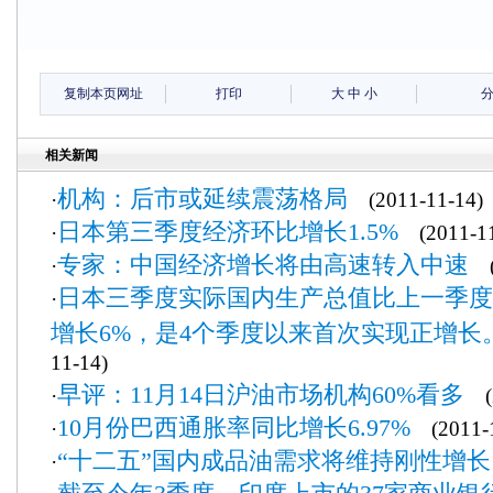
复制本页网址
打印
大
中
小
相关新闻
机构：后市或延续震荡格局
·
(2011-11-14)
日本第三季度经济环比增长1.5%
·
(2011-11
专家：中国经济增长将由高速转入中速
·
(2
日本三季度实际国内生产总值比上一季度增
·
增长6%，是4个季度以来首次实现正增长
11-14)
早评：11月14日沪油市场机构60%看多
·
(2
10月份巴西通胀率同比增长6.97%
·
(2011-1
“十二五”国内成品油需求将维持刚性增长
·