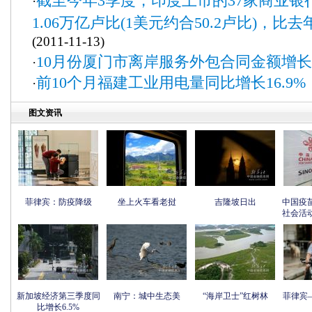
截至今年3季度，印度上市的37家商业银
·
1.06万亿卢比(1美元约合50.2卢比)，比
(2011-11-13)
10月份厦门市离岸服务外包合同金额增长
·
前10个月福建工业用电量同比增长16.9%
·
图文资讯
菲律宾：防疫降级
坐上火车看老挝
吉隆坡日出
中国疫
社会活
新加坡经济第三季度同
南宁：城中生态美
“海岸卫士”红树林
菲律宾
比增长6.5%