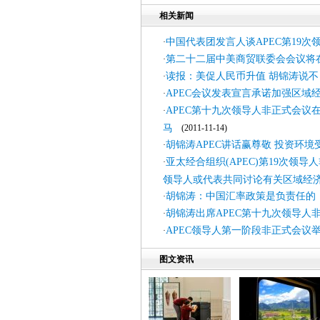
相关新闻
中国代表团发言人谈APEC第19次
·
第二十二届中美商贸联委会会议将
·
读报：美促人民币升值 胡锦涛说不
·
APEC会议发表宣言承诺加强区域
·
APEC第十九次领导人非正式会议
·
马
(2011-11-14)
胡锦涛APEC讲话赢尊敬 投资环境
·
亚太经合组织(APEC)第19次领
·
领导人或代表共同讨论有关区域经
胡锦涛：中国汇率政策是负责任的
·
胡锦涛出席APEC第十九次领导人
·
APEC领导人第一阶段非正式会议
·
图文资讯