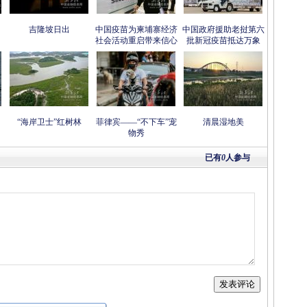
吉隆坡日出
中国疫苗为柬埔寨经济
中国政府援助老挝第六
社会活动重启带来信心
批新冠疫苗抵达万象
“海岸卫士”红树林
菲律宾——“不下车”宠
清晨湿地美
物秀
已有
0
人参与