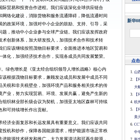
国际贸易和投资合作进程。我们应该深化全球供应链合
和网络化建设，消除货物和服务流通障碍，降低流通时间
新华0
展的政策环境，加强对中小企业的鼓励、支持、引导，采
问题，推动中小企业参与全球产业链。我们应该发挥政府
技术创新体系，加大研发投入，加强技术合作和技术转
我们应该继续按照茂物目标要求，全面推进本地区贸易和
一体化，加强经济技术合作，实现各成员共同发展繁荣。
点击
合作。绿色增长是《亚太经合组织领导人增长战略》核心内
山
应该根据茂物目标要求，兼顾发达成员和发展中成员不同
【
品关税和非关税壁垒，加强环境产品和服务相关技术的传
大
境产业，努力实现贸易、环境、发展共赢，避免产生新的
【
合组织林业部长级会议为契机，加强亚太地区森林可持续
杭
【
色和可持续增长作出贡献。
美
界经济全面复苏和长远发展具有重要意义。我们应该共同
C
度投机和炒作，保障各国能源需求，维护能源市场正常秩
中
先进能源技术研发和推广，大力发展清洁和可再生能源，
新