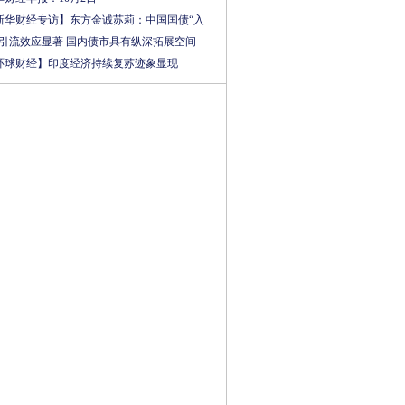
新华财经专访】东方金诚苏莉：中国国债“入
”引流效应显著 国内债市具有纵深拓展空间
环球财经】印度经济持续复苏迹象显现