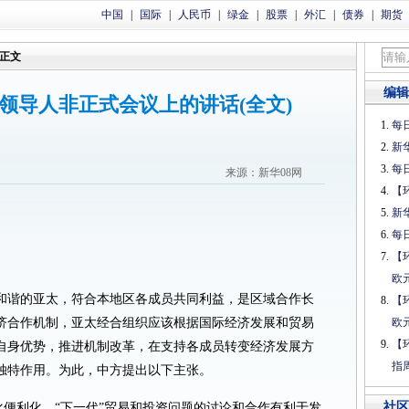
中国
|
国际
|
人民币
|
绿金
|
股票
|
外汇
|
债券
|
期货
正文
编辑
次领导人非正式会议上的讲话(全文)
每日
新
每日
来源：新华08网
【
新
每日
【
欧
和谐的亚太，符合本地区各成员共同利益，是区域合作长
【
济合作机制，亚太经合组织应该根据国际经济发展和贸易
欧
【
自身优势，推进机制改革，在支持各成员转变经济发展方
指
独特作用。为此，中方提出以下主张。
社区
化便利化。“下一代”贸易和投资问题的讨论和合作有利于发