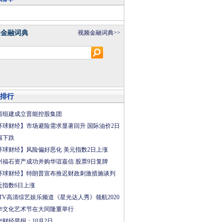
8金融词典
视频金融词典>>
排行
西组建成立晋能控股集团
环球财经】市场避险需求显著回升 国际油价2日
幅下跌
环球财经】风险偏好恶化 美元指数2日上涨
州福石资产成功并购华谊嘉信 股票9日复牌
环球财经】特朗普宣布推迟财政刺激措施谈判
元指数6日上涨
CTV高清综艺娱乐频道《星光达人秀》领航2020
华文化艺术节在大同隆重举行
华财经早报：10月2日