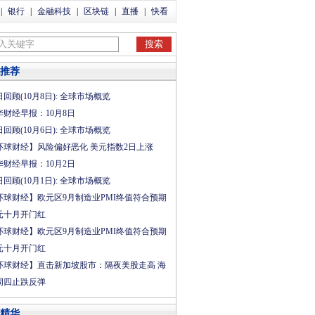
|
银行
|
金融科技
|
区块链
|
直播
|
快看
推荐
回顾(10月8日): 全球市场概览
华财经早报：10月8日
回顾(10月6日): 全球市场概览
环球财经】风险偏好恶化 美元指数2日上涨
华财经早报：10月2日
回顾(10月1日): 全球市场概览
环球财经】欧元区9月制造业PMI终值符合预期
元十月开门红
环球财经】欧元区9月制造业PMI终值符合预期
元十月开门红
环球财经】直击新加坡股市：隔夜美股走高 海
周四止跌反弹
精华