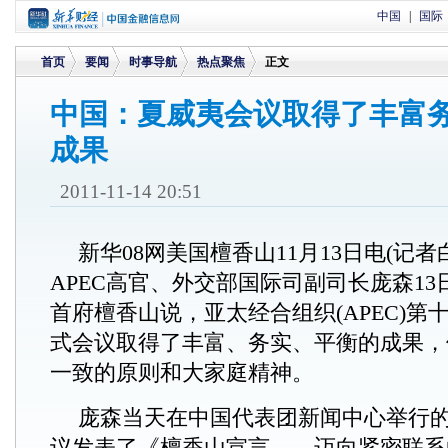
中国
|
国际
首页
要闻
时事导航
热点聚焦
正文
中国：夏威夷会议取得了丰富
成果
>
>
>
>
2011-11-14 20:51
新华08网美国檀香山11月13日电(记者
APEC高官、外交部国际司副司长庞森1
首府檀香山说，亚太经合组织(APEC)第
式会议取得了丰富、务实、平衡的成果，体
一致的原则和大家庭精神。
庞森当天在中国代表团新闻中心举行
议发表了《檀香山宣言——迈向紧密联系