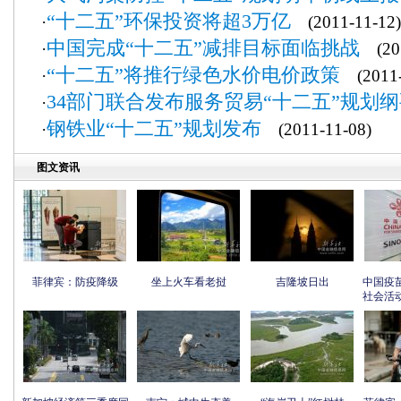
“十二五”环保投资将超3万亿
·
(2011-11-12)
中国完成“十二五”减排目标面临挑战
·
(201
“十二五”将推行绿色水价电价政策
·
(2011-
34部门联合发布服务贸易“十二五”规划
·
钢铁业“十二五”规划发布
·
(2011-11-08)
图文资讯
菲律宾：防疫降级
坐上火车看老挝
吉隆坡日出
中国疫
社会活