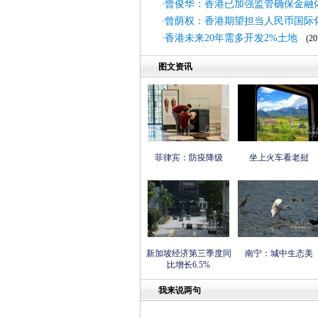
曾俊华：香港已加强监管确保金融
·
曾荫权：香港期望担当人民币国际
·
香港未来20年需多开发2%土地
·
(201
图文资讯
菲律宾：防疫降级
坐上火车看老挝
新加坡经济第三季度同
南宁：城中生态美
比增长6.5%
我来说两句