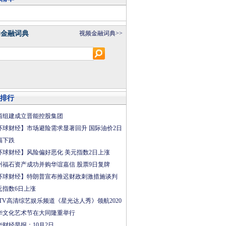
8金融词典
视频金融词典>>
排行
西组建成立晋能控股集团
环球财经】市场避险需求显著回升 国际油价2日
幅下跌
环球财经】风险偏好恶化 美元指数2日上涨
州福石资产成功并购华谊嘉信 股票9日复牌
环球财经】特朗普宣布推迟财政刺激措施谈判
元指数6日上涨
CTV高清综艺娱乐频道《星光达人秀》领航2020
华文化艺术节在大同隆重举行
华财经早报：10月2日