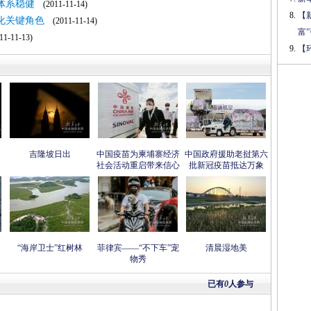
体系稳健
(2011-11-14)
【
化关键角色
(2011-11-14)
富
1-11-13)
【
吉隆坡日出
中国疫苗为柬埔寨经济
中国政府援助老挝第六
社会活动重启带来信心
批新冠疫苗抵达万象
“海岸卫士”红树林
菲律宾——“不下车”宠
清晨湿地美
物秀
已有
0
人参与