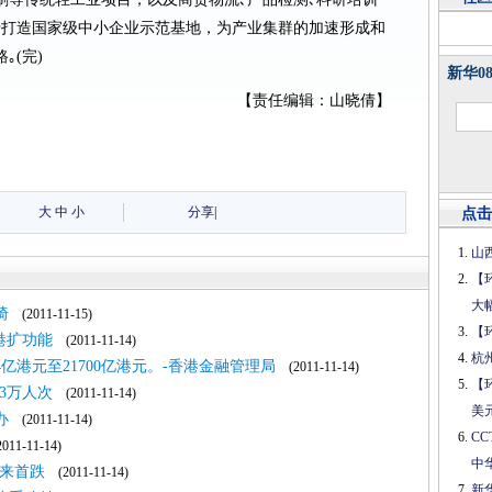
于打造国家级中小企业示范基地，为产业集群的加速形成和
｡(完)
新华0
【责任编辑：山晓倩】
大
中
小
分享
|
点击
山
【
大
椅
(2011-11-15)
【
港扩功能
(2011-11-14)
杭
亿港元至21700亿港元。-香港金融管理局
(2011-11-14)
【
3万人次
(2011-11-14)
美
办
(2011-11-14)
C
11-11-14)
中
度来首跌
(2011-11-14)
新