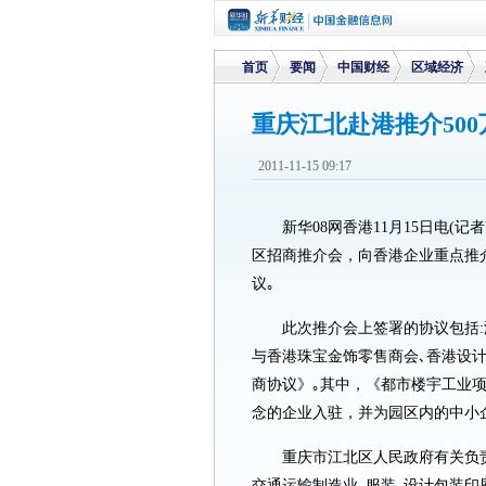
首页
要闻
中国财经
区域经济
重庆江北赴港推介50
>
>
>
>
2011-11-15 09:17
新华08网香港11月15日电(
区招商推介会，向香港企业重点推介
议｡
此次推介会上签署的协议包括
与香港珠宝金饰零售商会､香港设
商协议》｡其中，《都市楼宇工业
念的企业入驻，并为园区内的中小
重庆市江北区人民政府有关负
交通运输制造业､服装､设计包装印