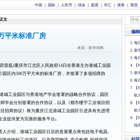
中国
|
国际
|
人民币
|
绿金
|
股票
|
外汇
|
债券
|
期货
正文
编辑
0万平米标准厂房
每日
来源：新华08网
新
每日
记者茆雷磊)重庆市江北区人民政府14日在香港主办港城工业园
【
新
园区内500万平方米的标准厂房，并签署了多项招商协
每日
【
:港城工业园区与香港地产学会签署的战略合作协议，园区
欧
计师学会分别签署的合作协议，以及《都市楼宇工业项目招
【
欧
项目招商协议》将为重庆江北港城工业园区引进具有先进理
【
企业提供更为完善的服务平台｡
指
责人介绍，港城工业园区日后的发展重点将包括电子电器､
社区
刷等传统轻工业项目，以及商贸物流､产品检测､科研培训