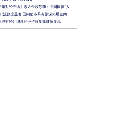
新华财经专访】东方金诚苏莉：中国国债“入
”引流效应显著 国内债市具有纵深拓展空间
环球财经】印度经济持续复苏迹象显现