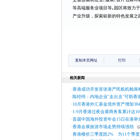
等高端服务业项目等｡园区将致力
产业升级，探索崭新的特色发展之路
复制本页网址
打印
相关新闻
香港成功开发首张港产民航机舱座
·
陈经纬：内地企业"走出去"可助香
·
10月香港外汇基金境外资产增加384
·
1-9月香港过夜会展商务客累计达10
·
首届中国海外投资年会15日在港举
·
香港会展旅游市场走势持续强劲
·
(20
香港楼价三季度跌2% 为11个季
·