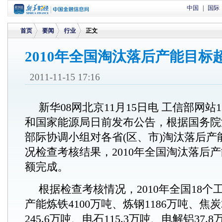
中国
|
国际
首页
要闻
行业
正文
2010年全国淘汰落后产能目标
>
>
>
2011-11-15 17:16
新华08网北京11月15日电 工信部网站
和国家能源局日前发布公告，根据国务院
部际协调小组对各省(区、市)淘汰落后产
况检查考核结果，2010年全国淘汰落后
额完成。
根据检查考核情况，2010年全国18
产能炼铁4100万吨、炼钢1186万吨、焦炭
245.6万吨、电石115.3万吨、电解铝37.8