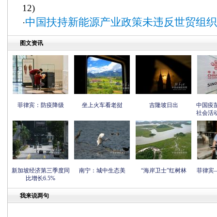
12)
中国扶持新能源产业政策未违反世贸组织
·
图文资讯
菲律宾：防疫降级
坐上火车看老挝
吉隆坡日出
中国疫
社会活
新加坡经济第三季度同
南宁：城中生态美
“海岸卫士”红树林
菲律宾
比增长6.5%
我来说两句