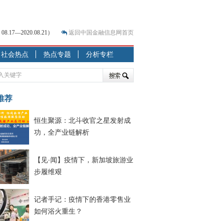
7—2020.08.21）
返回中国金融信息网首页
社会热点
热点专题
分析专栏
？
突围之旅
7—2020.07.31）
跷跷板” 结构性失衡藏
推荐
恒生聚源：北斗收官之星发射成
显下行
功，全产业链解析
现最弱
人
【见·闻】疫情下，新加坡旅游业
解析
步履维艰
记者手记：疫情下的香港零售业
如何浴火重生？