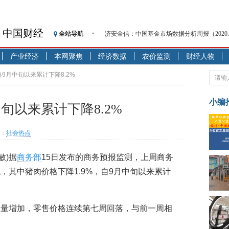
中国财经
全站导航
济安金信：中国基金市场数据分析周报（2020. 08.1
【见·闻】疫情下，新加坡旅游业步履维艰
产业经济
本网聚焦
经济数据
农价监测
财经人物
记者手记：疫情下的香港零售业如何浴火重生
【见·闻】疫情下一家香港传统零售商的转型
9月中旬以来累计下降8.2%
济安金信：中国基金市场数据分析周报（2020. 07.2
【新华财经调查】同业存单、结构性存款玩起“
小编
旬以来累计下降8.2%
在“隐秘的角落”
央行公开市场净投放300亿元 短端资金利率明
：
社会热点
基本面及股市双轮冲击 债市回调十年期债表
沥青期货连续两日涨逾3% 沪银及两粕涨势喜
敏)据
商务部
15日发布的商务预报监测，上周商务
恒生聚源：北斗收官之星发射成功，全产业链
，其中猪肉价格下降1.9%，自9月中旬以来累计
应量增加，零售价格连续第七周回落，与前一周相