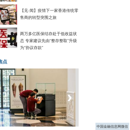
【见·闻】疫情下一家香港传统零
售商的转型突围之旅
两万多亿医保结存处于低收益状
态 专家建议先由“整存整取”升级
为“协议存款”
焦点
‹
›
菲律宾：防疫降级
中国金融信息网微信