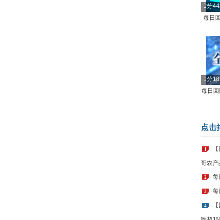
1分4
每日回
1分1
每日回顾
点击
【
1
哥农产
每
2
每
3
【
4
跌超1