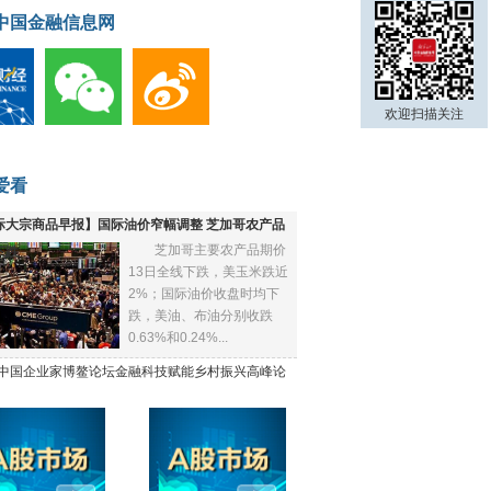
中国金融信息网
欢迎扫描关注
爱看
际大宗商品早报】国际油价窄幅调整 芝加哥农产品
芝加哥主要农产品期价
下跌
13日全线下跌，美玉米跌近
2%；国际油价收盘时均下
跌，美油、布油分别收跌
0.63%和0.24%...
21中国企业家博鳌论坛金融科技赋能乡村振兴高峰论