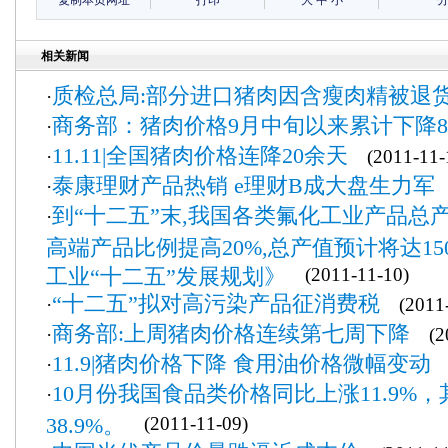
复制本页网址
打印
大
中
小
相关新闻
质检总局:部分进口猪肉因含瘦肉精被退
·
商务部：猪肉价格9月中旬以来累计下降8.
·
11.11|全国猪肉价格连降20余天
·
(2011-11-
泰康理财产品热销 e理财B成大盘生力军
·
(
到“十二五”末,我国各类氟化工业产品总产
·
高端产品比例提高20%,总产值预计将达15
工业“十二五”发展规划》
(2011-11-10)
“十二五”拟对高污染产品征消费税
·
(2011-
商务部:上周猪肉价格连续第七周下降
·
(20
11.9|猪肉价格下降 食用油价格微幅变动
·
(
10月份我国食品类价格同比上涨11.9%
·
38.9%。
(2011-11-09)