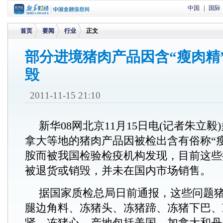
中国
|
国际
首页
要闻
行业
正文
部分进境猪肉产品因含“瘦肉精
毁
>
>
>
2011-11-15 21:10
新华08网北京11月15日电(记者朱立
拿大等地的猪肉产品因被检出含有俗称“
胺而被我国检验检疫机构发现，目前这些
被退货或销毁，并未在国内市场销售。
据国家质检总局日前通报，这些问题
腿边角料、冻猪头、冻猪蹄、冻猪下巴、
肾、冻猪心，产地包括美国、加拿大和丹