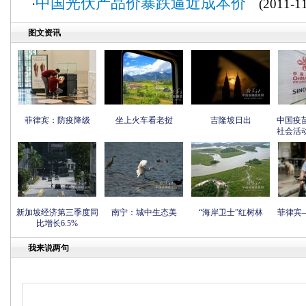
中国光伏产品价暴跌逼近成本价
·
(2011-11
图文资讯
菲律宾：防疫降级
坐上火车看老挝
吉隆坡日出
中国疫
社会活
新加坡经济第三季度同
南宁：城中生态美
“海岸卫士”红树林
菲律宾
比增长6.5%
我来说两句