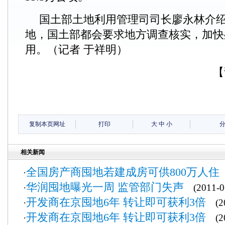
国土部土地利用管理司司长廖永林介
地，国土部都会要求地方调查核实，加快
用。（记者 于祥明）
【
复制本页网址
打印
大
中
小
相关新闻
全国房产商囤地若建成房可供800万人住
·
(
华润囤地曝光一周 监管部门失声
·
(2011-06
开发商在京囤地6年 转让即可获利3倍
·
(20
开发商在京囤地6年 转让即可获利3倍
·
(20