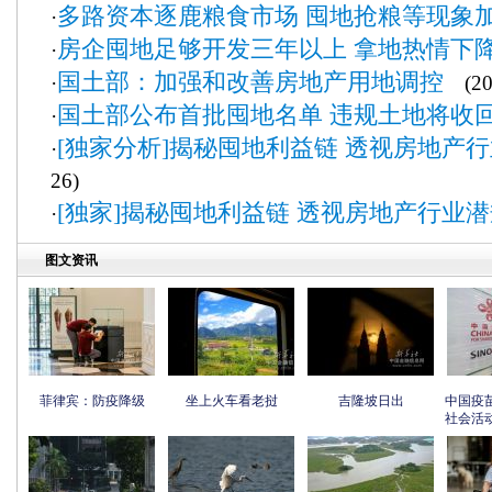
多路资本逐鹿粮食市场 囤地抢粮等现象
·
房企囤地足够开发三年以上 拿地热情下
·
国土部：加强和改善房地产用地调控
·
(201
国土部公布首批囤地名单 违规土地将收
·
[独家分析]揭秘囤地利益链 透视房地产
·
26)
[独家]揭秘囤地利益链 透视房地产行业
·
图文资讯
菲律宾：防疫降级
坐上火车看老挝
吉隆坡日出
中国疫
社会活