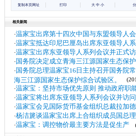
复制本页网址
打印
大
中
小
相关新闻
温家宝出席第十四次中国与东盟领导人会
·
温家宝抵达印尼巴厘岛出席东亚领导人系
·
温家宝出席东亚领导人系列会议并正式访
·
国务院决定成立青海三江源国家生态保护
·
国务院总理温家宝16日主持召开国务院
·
海三江源国家生态保护综合试验区。
(201
温家宝：坚持市场优先原则 推动政府职
·
温家宝将出席东亚领导人系列会议并访问
·
温家宝会见国际货币基金组织总裁拉加德
·
杨洁篪谈温家宝出席上合组织成员国总理
·
温家宝：调控物价最主要方法是促生产
·
(2