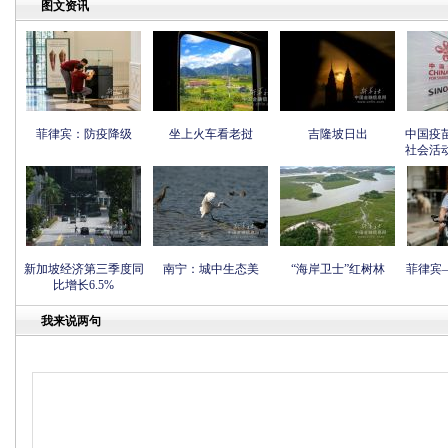
图文资讯
菲律宾：防疫降级
坐上火车看老挝
吉隆坡日出
中国疫
社会活
新加坡经济第三季度同
南宁：城中生态美
“海岸卫士”红树林
菲律宾
比增长6.5%
我来说两句