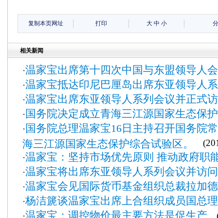
复制本页网址
打印
大
中
小
相关新闻
温家宝出席第十四次中国与东盟领导人会
·
温家宝抵达印尼巴厘岛出席东亚领导人系
·
温家宝出席东亚领导人系列会议并正式访
·
国务院决定成立青海三江源国家生态保护
·
国务院总理温家宝16日主持召开国务院
·
海三江源国家生态保护综合试验区。
(201
温家宝：坚持市场优先原则 推动政府职
·
温家宝将出席东亚领导人系列会议并访问
·
温家宝会见国际货币基金组织总裁拉加德
·
杨洁篪谈温家宝出席上合组织成员国总理
·
温家宝：调控物价最主要方法是促生产
·
(2