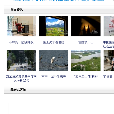
图文资讯
菲律宾：防疫降级
坐上火车看老挝
吉隆坡日出
中国疫
社会活
新加坡经济第三季度同
南宁：城中生态美
“海岸卫士”红树林
菲律宾
比增长6.5%
我来说两句