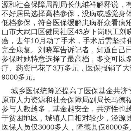
源和社会保障局副局长仇维祥解释说，
不好居民选择高档参保，没病或感觉身
低档参保，符合医保缓解患病群众看病
山市大武口区健民社区43岁下岗职工刘
癌，去年10月动了手术，手术后需坚持
完全康复。刘晓军告诉记者，知道自己
参保时她特意选择了最高档，多交可以
疗、药费已花了3万多元，医保报销了大
9000多元。
城乡医保统筹还提高了医保基金共济
原市人力资源和社会保障局副局长马德
参与人数越多，基金越安全，共济性也
于贫困地区，城镇人口相对较少，泾源
医保人员仅3000多人，隆德县仅6000