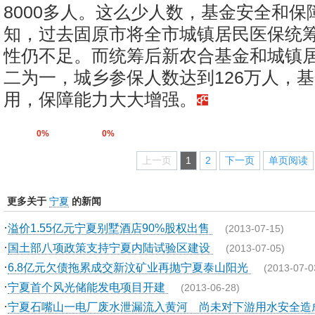
8000多人。这么少人数，基金安全和保
知，过去固原市将全市城镇居民医保统
性仍不足。而统筹后新农合基金和城镇
二为一，城乡参保人数达到126万人，
用，保障能力大大增强。
0%
0%
上一页
1
2
下一页
单页阅读
更多关于
宁夏
的新闻
·
溢价1.55亿元宁夏别墅酒店90%股权出售
(2013-07-15)
·
国土部八项政策支持宁夏内陆试验区建设
(2013-07-05)
·
6.8亿元欠债拖累成交新汶矿业再抛宁夏泰山阳光
(2013-07-0
·
宁夏首个风光储能发电项目开建
(2013-06-28)
·
宁夏石嘴山一电厂废水泄漏流入黄河 尚未对下游用水安全造