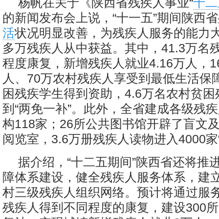
杨帆在关于《陕西省残疾人事业“
十二
的新闻发布会上说，“十一五”期间陕西
活
状况明显改善，为残疾人服务的能力大
多万残疾人从中获益。其中，41.3万名
程度康复，新增残疾人就业4.16万人，
人、70万农村残疾人享受到最低生活保障
困残疾学生得到资助，4.6万名农村贫
到“两免一补”。此外，全省建成各级残
构118家；26所公共图书馆开辟了盲文
阅览室，3.6万册残疾人读物进入4000家
据介绍，“十二五期间”陕西省还将推
障体系建设，健全残疾人服务体系，建
村三级残疾人组织网络。预计将通过服务
残疾人得到不同程度的康复，建设300