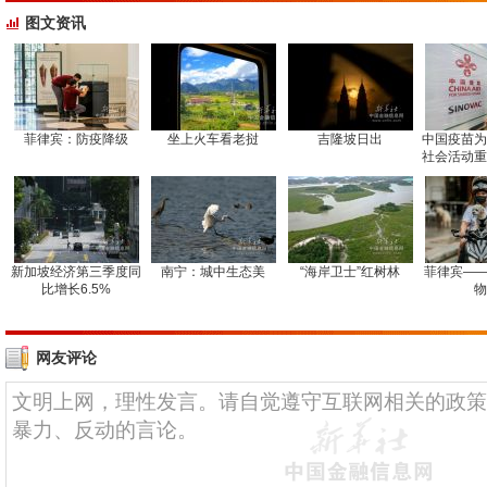
图文资讯
菲律宾：防疫降级
坐上火车看老挝
吉隆坡日出
中国疫苗为
社会活动重
新加坡经济第三季度同
南宁：城中生态美
“海岸卫士”红树林
菲律宾——
比增长6.5%
物
网友评论