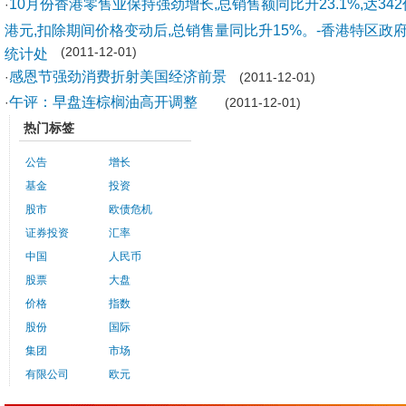
10月份香港零售业保持强劲增长,总销售额同比升23.1%,达342
·
港元,扣除期间价格变动后,总销售量同比升15%。-香港特区政
统计处
(2011-12-01)
感恩节强劲消费折射美国经济前景
·
(2011-12-01)
午评：早盘连棕榈油高开调整
·
(2011-12-01)
热门标签
公告
增长
基金
投资
股市
欧债危机
证券投资
汇率
中国
人民币
股票
大盘
价格
指数
股份
国际
集团
市场
有限公司
欧元