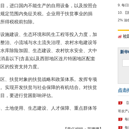
项目，进口国内不能生产的自用设备，以及按照合
每日
【
在规定范围内免征关税。企业用于扶贫事业的捐
2% 
在所得税税前扣除。
础设施建设、生态环境和民生工程等投入力度，加
社
地整治、小流域与水土流失治理、农村水电建设等
险水库除险加固、生态建设、农村饮水安全、大中
新华
消县以下(含县)以及西部地区连片特困地区配套
地区的投资支持力度。
地区、扶贫对象的扶贫战略和政策体系。发挥专项
益。实现开发扶贫与社会保障的有机结合。对扶贫
点击
项目，要进行贫困影响评估。
【
1
持、土地使用、生态建设、人才保障、重点群体等
哥农产
每
2
每
3