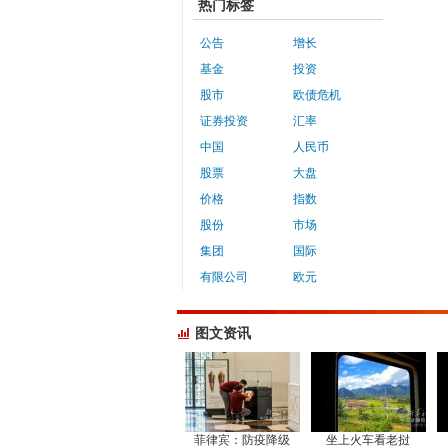
热门标签
公告
增长
基金
投资
股市
欧债危机
证券投资
汇率
中国
人民币
股票
大盘
价格
指数
股份
市场
集团
国际
有限公司
欧元
图文资讯
菲律宾：防疫降级
坐上火车看老挝