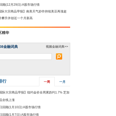
回顾(12月29日):A股市场行情
国际大宗商品早报】南美天气炒作持续美豆再涨超
油价攀升并创近一个月新高
区精华
08金融词典
视频金融词典>>
排行
一周
一月
国际大宗商品早报】纽约金价全周累跌约1.7% 芝加
品全线上涨
日回顾(1月10日):A股市场行情
日回顾(1月7日):A股市场行情