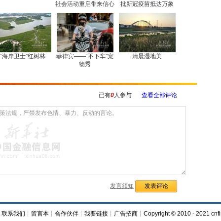
社会活动重启带来信心
批新冠疫苗抵达万象
“海岸卫士”红树林
菲律宾——“不下车”宠
清晨湿地美
物秀
已有
0
人参与
查看全部评论
发言须知
┊
联系我们
┊
留言本
┊
合作伙伴
┊
我要链接
┊
广告招商
┊Copyright © 2010 - 2021 cnfi