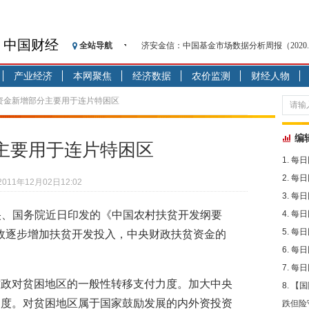
中国财经
全站导航
济安金信：中国基金市场数据分析周报（2020. 08.1
【见·闻】疫情下，新加坡旅游业步履维艰
产业经济
本网聚焦
经济数据
农价监测
财经人物
记者手记：疫情下的香港零售业如何浴火重生
【见·闻】疫情下一家香港传统零售商的转型
贫资金新增部分主要用于连片特困区
济安金信：中国基金市场数据分析周报（2020. 07.2
【新华财经调查】同业存单、结构性存款玩起“
编
主要用于连片特困区
在“隐秘的角落”
每日
央行公开市场净投放300亿元 短端资金利率明
每日
2011年12月02日12:02
基本面及股市双轮冲击 债市回调十年期债表
每日
沥青期货连续两日涨逾3% 沪银及两粕涨势喜
中央、国务院近日印发的《中国农村扶贫开发纲要
每日
恒生聚源：北斗收官之星发射成功，全产业链
每日
地方财政逐步增加扶贫开发投入，中央财政扶贫资金的
每日
每日
财政对贫困地区的一般性转移支付力度。加大中央
【国
力度。对贫困地区属于国家鼓励发展的内外资投资
跌但险