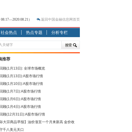
7—2020.08.21）
返回中国金融信息网首页
社会热点
热点专题
分析专栏
？
突围之旅
7—2020.07.31）
跷跷板” 结构性失衡藏
辑推荐
回顾(1月13日): 全球市场概览
显下行
回顾(1月13日):A股市场行情
现最弱
回顾(1月10日):A股市场行情
人
回顾(1月7日):A股市场行情
解析
回顾(1月6日):A股市场行情
回顾(1月4日):A股市场行情
回顾(12月31日):A股市场行情
际大宗商品早报】油价涨至一个月来新高 金价收
守千八美元关口