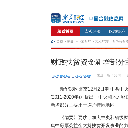
频道首页
宏观经济
区域经济
首页
>
要闻
>
中国财经
>
区域经济
> 财政扶
财政扶贫资金新增部分
http://news.xinhua08.com/
来源：新华08网
新华08网北京12月2日电 中共
(2011-2020年)》提出，中央和
新增部分主要用于连片特困地区。
《纲要》要求，加大中央和省级
集中彩票公益金支持扶贫开发事业的