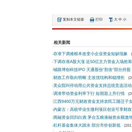
复制本文链接
打印
大
中
小
相关新闻
存准下调难根本改变小企业资金短缺现象
·
(2
下调存准A股大涨 近50亿主力资金入场抢筹
·
铺路博创科技IPO 天通股份“割舍”部分持股
·
财政工作取向明晰 主攻优结构和稳增长
·
(20
美众院叫停动用公共资金支持总统竞选活动
·
调准带动资金利率下行 短期迎上升行情
·
(20
江西9400万元财政资金支持农民工随迁子
·
内蒙古：高校毕业生微利项目创业可享财政
·
两融资金回归白酒 茅台五粮液融资余额激
·
杠杆基金集体大跳水 部分市价创新低
·
(2011