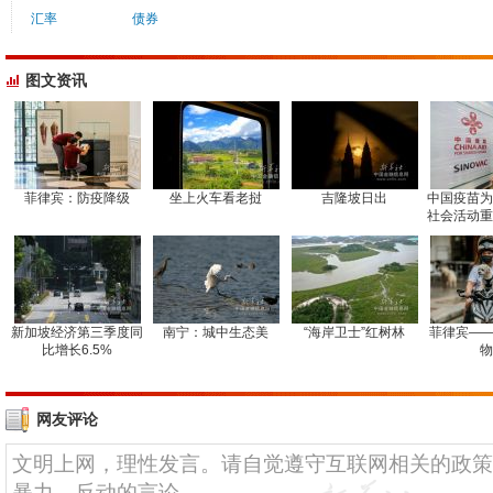
汇率
债券
图文资讯
菲律宾：防疫降级
坐上火车看老挝
吉隆坡日出
中国疫苗为
社会活动重
新加坡经济第三季度同
南宁：城中生态美
“海岸卫士”红树林
菲律宾——
比增长6.5%
物
网友评论