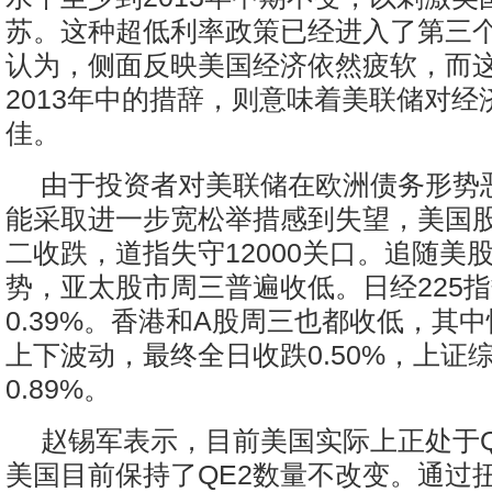
苏。这种超低利率政策已经进入了第三
认为，侧面反映美国经济依然疲软，而
2013年中的措辞，则意味着美联储对经
佳。
由于投资者对美联储在欧洲债务形势
能采取进一步宽松举措感到失望，美国
二收跌，道指失守12000关口。追随美
势，亚太股市周三普遍收低。日经225
0.39%。香港和A股周三也都收低，其
上下波动，最终全日收跌0.50%，上证
0.89%。
赵锡军表示，目前美国实际上正处于Q
美国目前保持了QE2数量不改变。通过