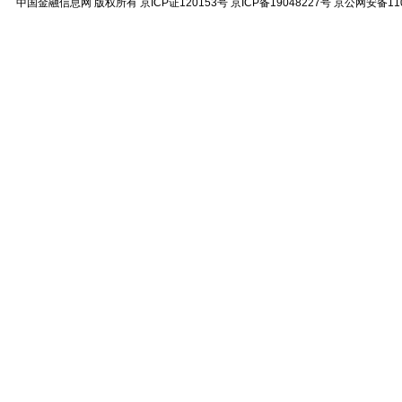
中国金融信息网
版权所有
京ICP证120153号
京ICP备19048227号 京公网安备11