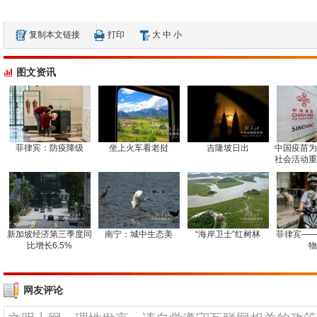
复制本文链接
打印
大
中
小
图文资讯
菲律宾：防疫降级
坐上火车看老挝
吉隆坡日出
中国疫苗为
社会活动重
新加坡经济第三季度同
南宁：城中生态美
“海岸卫士”红树林
菲律宾——
比增长6.5%
物
网友评论