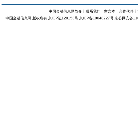
中国金融信息网简介
┊
联系我们
┊
留言本
┊
合作伙伴
┊
中国金融信息网
版权所有
京ICP证120153号
京ICP备19048227号 京公网安备11