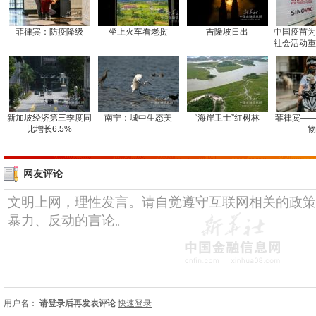
菲律宾：防疫降级
坐上火车看老挝
吉隆坡日出
中国疫苗为
社会活动重
新加坡经济第三季度同
南宁：城中生态美
“海岸卫士”红树林
菲律宾——
比增长6.5%
物
网友评论
用户名：
请登录后再发表评论
快速登录