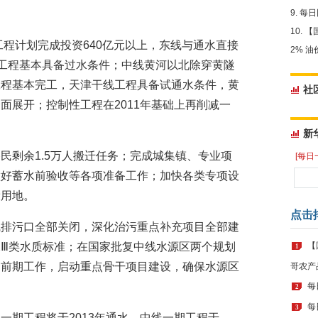
每日
【
工程计划完成投资640亿元以上，东线与通水直接
2% 
)工程基本具备过水条件；中线黄河以北除穿黄隧
工程基本完工，天津干线工程具备试通水条件，黄
社
面展开；控制性工程在2011年基础上再削减一
新
民剩余1.5万人搬迁任务；完成城集镇、专业项
[每日
做好蓄水前验收等各项准备工作；加快各类专项设
设用地。
点击
线排污口全部关闭，深化治污重点补充项目全部建
Ⅲ类水质标准；在国家批复中线水源区两个规划
【
1
目前期工作，启动重点骨干项目建设，确保水源区
哥农产
每
2
每
3
一期工程将于2013年通水，中线一期工程于