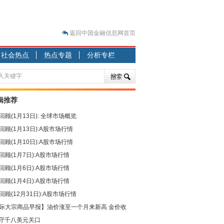
返回中国金融信息网首页
？
社会热点
热点专题
分析专栏
突围之旅
7—2020.07.31）
跷跷板” 结构性失衡藏
辑推荐
显下行
回顾(1月13日): 全球市场概览
现最弱
回顾(1月13日):A股市场行情
人
回顾(1月10日):A股市场行情
解析
回顾(1月7日):A股市场行情
7—2020.08.21）
回顾(1月6日):A股市场行情
回顾(1月4日):A股市场行情
回顾(12月31日):A股市场行情
际大宗商品早报】油价涨至一个月来新高 金价收
守千八美元关口