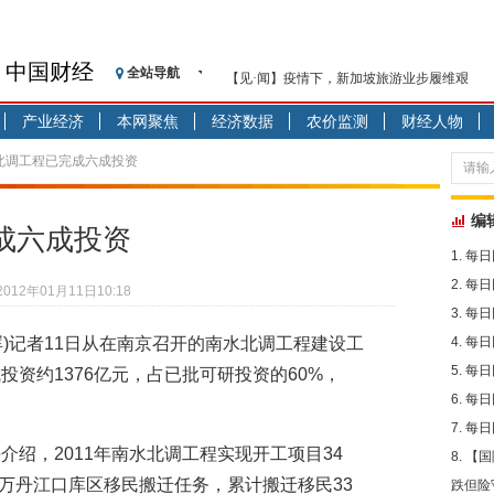
中国财经
全站导航
【见·闻】疫情下，新加坡旅游业步履维艰
记者手记：疫情下的香港零售业如何浴火重生
产业经济
本网聚焦
经济数据
农价监测
财经人物
【见·闻】疫情下一家香港传统零售商的转型
济安金信：中国基金市场数据分析周报（2020. 07.2
水北调工程已完成六成投资
【新华财经调查】同业存单、结构性存款玩起“
在“隐秘的角落”
编
成六成投资
央行公开市场净投放300亿元 短端资金利率明
每日
基本面及股市双轮冲击 债市回调十年期债表
每日
2012年01月11日10:18
沥青期货连续两日涨逾3% 沪银及两粕涨势喜
每日
恒生聚源：北斗收官之星发射成功，全产业链
林晖)记者11日从在南京召开的南水北调工程建设工
每日
济安金信：中国基金市场数据分析周报（2020. 08.1
每日
资约1376亿元，占已批可研投资的60%，
每日
每日
绍，2011年南水北调工程实现开工项目34
【国
8万丹江口库区移民搬迁任务，累计搬迁移民33
跌但险