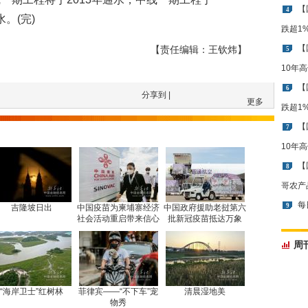
【
4
。(完)
跌超1
【
【责任编辑：王钦炜】
5
10年
【
6
分享到 |
更多
跌超1
【
7
10年
【
8
哥农产
每
9
吉隆坡日出
中国疫苗为柬埔寨经济
中国政府援助老挝第六
社会活动重启带来信心
批新冠疫苗抵达万象
周
“海岸卫士”红树林
菲律宾——“不下车”宠
清晨湿地美
物秀