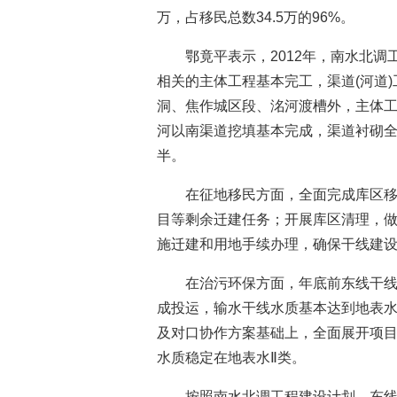
万，占移民总数34.5万的96%。
鄂竟平表示，2012年，南水北调
相关的主体工程基本完工，渠道(河道
洞、焦作城区段、洺河渡槽外，主体
河以南渠道挖填基本完成，渠道衬砌全
半。
在征地移民方面，全面完成库区移
目等剩余迁建任务；开展库区清理，
施迁建和用地手续办理，确保干线建
在治污环保方面，年底前东线干
成投运，输水干线水质基本达到地表水
及对口协作方案基础上，全面展开项
水质稳定在地表水Ⅱ类。
按照南水北调工程建设计划，东线