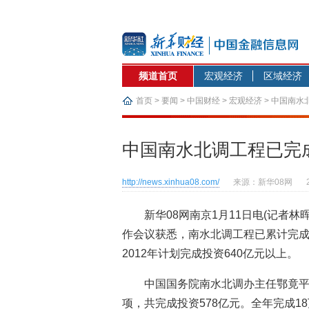
频道首页
宏观经济
区域经济
首页
>
要闻
>
中国财经
>
宏观经济
> 中国南
中国南水北调工程已完
http://news.xinhua08.com/
来源：新华08网
新华08网南京1月11日电(记者
作会议获悉，南水北调工程已累计完成投
2012年计划完成投资640亿元以上。
中国国务院南水北调办主任鄂竟平介
项，共完成投资578亿元。全年完成1