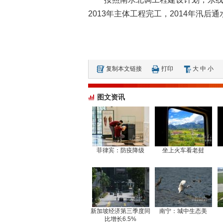
2013年主体工程完工，2014年汛后通水
复制本文链接
打印
大
中
小
图文资讯
菲律宾：防疫降级
坐上火车看老挝
新加坡经济第三季度同
南宁：城中生态美
比增长6.5%