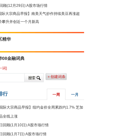
回顾(12月29日):A股市场行情
国际大宗商品早报】南美天气炒作持续美豆再涨超
油价攀升并创近一个月新高
区精华
华08金融词典
一词]
＋创建词条
排行
一周
一月
国际大宗商品早报】纽约金价全周累跌约1.7% 芝加
品全线上涨
日回顾(1月10日):A股市场行情
日回顾(1月7日):A股市场行情