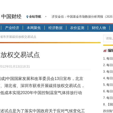
中国财经
全站导航
济安金信：中国基金市场数据分析周报（2020. 08.1
【见·闻】疫情下，新加坡旅游业步履维艰
产业经济
本网聚焦
经济数据
农价监测
财经人物
记者手记：疫情下的香港零售业如何浴火重生
【见·闻】疫情下一家香港传统零售商的转型
7省市开展碳排放权交易试点
济安金信：中国基金市场数据分析周报（2020. 07.2
【新华财经调查】同业存单、结构性存款玩起“
编
排放权交易试点
在“隐秘的角落”
每日
央行公开市场净投放300亿元 短端资金利率明
每日
2012年01月13日18:31
基本面及股市双轮冲击 债市回调十年期债表
每日
沥青期货连续两日涨逾3% 沪银及两粕涨势喜
江国成)中国国家发展和改革委员会13日宣布，北京
每日
恒生聚源：北斗收官之星发射成功，全产业链
每日
省、湖北省、深圳市获准开展碳排放权交易试点，
每日
低成本实现2020年中国控制温室气体排放行动
每日
【国
上述试点是为了落实中国政府关于应对气候变化工
跌但险