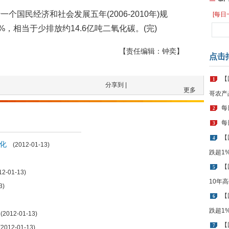
国民经济和社会发展五年(2006-2010年)规
[每日
%，相当于少排放约14.6亿吨二氧化碳。(完)
【责任编辑：钟奕】
点击
【
1
分享到 |
更多
哥农产
每
2
每
3
【
4
化
(2012-01-13)
跌超1
【
5
2-01-13)
10年
3)
【
6
跌超1
2012-01-13)
【
7
012-01-13)