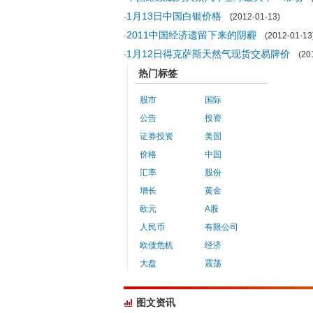
1月13日中国白银价格
·
(2012-01-13)
2011中国经济遗留下来的阴霾
·
(2012-01-13
1月12日得克萨斯天然气现货交易牌价
·
(201
热门标签
股市
国际
公告
投资
证券投资
美国
价格
中国
汇率
股份
增长
黄金
欧元
A股
人民币
有限公司
欧债危机
经济
大盘
震荡
图文资讯