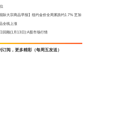
高位
国际大宗商品早报】纽约金价全周累跌约1.7% 芝加
品全线上涨
日回顾(1月13日):A股市场行情
刊订阅，更多精彩（每周五发送）