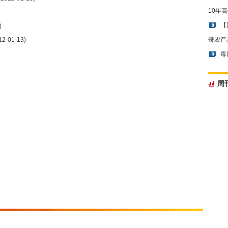
10年
【
)
8
2-01-13)
哥农产
每
9
周