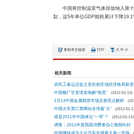
中国将控制温室气体排放纳入第十一个
划，这5年单位GDP能耗累计下降19.1
复制本文链接
打印
大
中
小
相关新闻
农民工春运迁徙之变折射区域经济格局新变
·
中国糖厂甘蔗渣发电解“电荒”
·
(2012-01-13)
1月13中国金属期货市场交易亮点解析
·
(201
中国火车票订票网站全球最“火”
·
(2012-01-1
谁是2011年中国体坛“一哥”？
·
(2012-01-13)
调查：2011年度我国消费者信心预期向好
·
(
中国继续成为大众汽车全球最大单一市场
·
(2