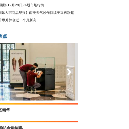
回顾(12月29日):A股市场行情
国际大宗商品早报】南美天气炒作持续美豆再涨超
油价攀升并创近一个月新高
焦点
‹
›
菲律宾：防疫降级
区精华
华08金融词典