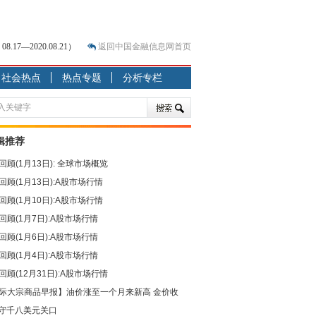
7—2020.08.21）
返回中国金融信息网首页
社会热点
热点专题
分析专栏
？
突围之旅
7—2020.07.31）
跷跷板” 结构性失衡藏
辑推荐
回顾(1月13日): 全球市场概览
显下行
回顾(1月13日):A股市场行情
现最弱
回顾(1月10日):A股市场行情
人
回顾(1月7日):A股市场行情
解析
回顾(1月6日):A股市场行情
回顾(1月4日):A股市场行情
回顾(12月31日):A股市场行情
际大宗商品早报】油价涨至一个月来新高 金价收
守千八美元关口