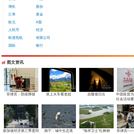
增长
股份
汇率
黄金
欧元
A股
人民币
经济
欧债危机
有限公司
国际
银行
图文资讯
菲律宾：防疫降级
坐上火车看老挝
吉隆坡日出
中国疫苗为
社会活动重
新加坡经济第三季度同
南宁：城中生态美
“海岸卫士”红树林
菲律宾——