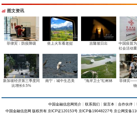
图文资讯
菲律宾：防疫降级
坐上火车看老挝
吉隆坡日出
中国疫苗为
社会活动重
新加坡经济第三季度同
南宁：城中生态美
“海岸卫士”红树林
菲律宾——
比增长6.5%
物
中国金融信息网简介
┊
联系我们
┊
留言本
┊
合作伙伴
┊
中国金融信息网
版权所有
京ICP证120153号
京ICP备19048227号 京公网安备11