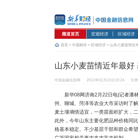
频道首页
宏观经济
区域经济
首页
>
中国财经
>
区域经济
> 山东小麦苗情近
山东小麦苗情近年最好
中国金融信息网
2012年02月22日19:24
分类
新华08网济南2月22日电(记者
州、聊城、菏泽等农业大市采访时了解
麦土壤墒情适宜，一类苗面积扩大，
此外，今年山东主要化肥品种价格同
格基本稳定。不少基层干部和群众希
广等国家相关惠农支农富农机制。