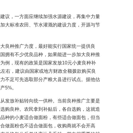
华建议，一方面应继续加强水源建设，再集中力量
要加大标准农田、节水灌溉的建设力度，开源与节
加大良种推广力度，最好能实行国家统一提供良
我国拥有不少优良品种，如果能进一步加大良种推
为例，现有的政策是国家发放10元小麦良种补
元左右，建议由国家或地方财政全额拨款购买良
财力不足可先选取部分产粮大县进行试点。据他估
产5%。
应从发放补贴转向统一供种。当前良种推广主要是
行选购良种。农民拿到补贴后，各自选购，这就造
些品种的小麦适合做面粉，有些适合做面包，但当
适合做面粉也不适合做面包，收购商就不会开高