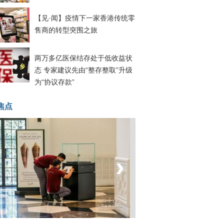
【见·闻】疫情下一家香港传统零
售商的转型突围之旅
两万多亿医保结存处于低收益状
态 专家建议先由“整存整取”升级
为“协议存款”
焦点
‹
›
坐上火车看老挝