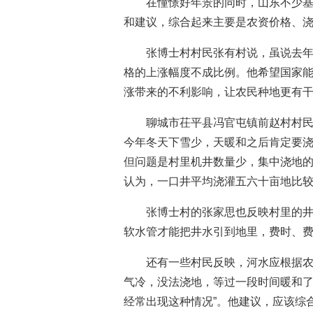
在憧憬好年景的同时，山东不少
和建议，综合起来主要是农资价格、
张博士村村民张有村说，虽说去
格的上涨幅度不成比例。他希望国家
涨带来的不利影响，让农民种地更有
聊城市茌平县冯官屯镇前赵村村
今年冬天下雪少，天暖和之后肯定要
但问题是村里机井数量少，集中浇地的
认为，一口井平均浇灌五六十亩地比
张博士村的张家思也反映村里的井
软水管才能把井水引到地里，费时、
还有一些村民反映，河水应根据
气冷，没法浇地，等过一段时间暖和了
经常出现这种情况”。他建议，应该综