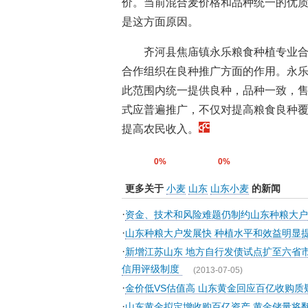
价。当前混合麦价格和品种统一的优
是这方面原因。
齐河县焦庙镇永乐粮食种植专业
合作组织在良种推广方面的作用。永乐
此范围内统一提供良种，品种一致，
式应普遍推广，不仅对提高粮食良种
提高农民收入。
0%
0%
更多关于
小麦
山东
山东小麦
的新闻
·
资金、技术和风险难题仍制约山东种粮大户
·
山东种粮大户发展快 种植水平和效益明显
·
新增江苏山东 地方自行发债试点扩至六省
信用评级制度
(2013-07-05)
·
金价低VS估值高 山东黄金回应百亿收购质
·
山东黄金拟定增收购百亿资产 黄金储量将翻