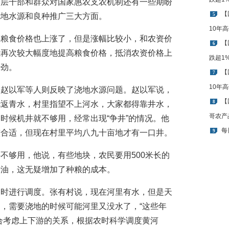
基层干部和群众对国家惠农支农机制还有一些期盼
【
浇地水源和良种推广三大方面。
5
10年
年粮食价格也上涨了，但是涨幅比较小，和农资价
【
6
能再次较大幅度地提高粮食价格，抵消农资价格上
跌超1
干劲。
【
7
10年
民赵以军等人则反映了浇地水源问题。赵以军说，
【
8
浇返青水，村里指望不上河水，大家都得靠井水，
哥农产
时候机井就不够用，经常出现“争井”的情况。他
每
较合适，但现在村里平均八九十亩地才有一口井。
9
不够用，他说，有些地块，农民要用500米长的
费油，这无疑增加了种粮的成本。
农时进行调度。张有村说，现在河里有水，但是天
，需要浇地的时候可能河里又没水了，“这些年
合考虑上下游的关系，根据农时科学调度黄河