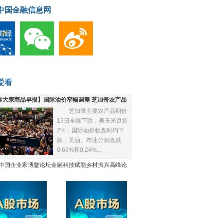
中国金融信息网
爱看
际大宗商品早报】国际油价窄幅调整 芝加哥农产品
芝加哥主要农产品期价
下跌
13日全线下跌，美玉米跌近
2%；国际油价收盘时均下
跌，美油、布油分别收跌
0.63%和0.24%...
21中国企业家博鳌论坛金融科技赋能乡村振兴高峰论