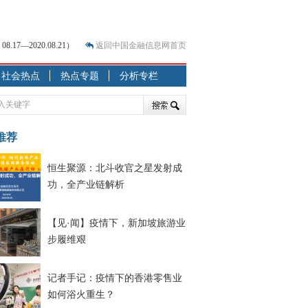
7—2020.08.21）
返回中国金融信息网首页
？
社会热点
热点专题
分析专栏
突围之旅
7—2020.07.31）
跷跷板” 结构性失衡藏
推荐
显下行
恒生聚源：北斗收官之星发射成
现最弱
功，全产业链解析
人
解析
【见·闻】疫情下，新加坡旅游业
7—2020.08.21）
步履维艰
记者手记：疫情下的香港零售业
如何浴火重生？