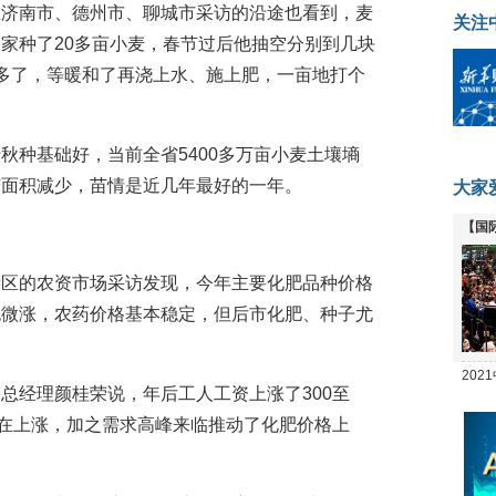
在济南市、德州市、聊城市采访的沿途也看到，麦
关注
家种了20多亩小麦，春节过后他抽空分别到几块
强多了，等暖和了再浇上水、施上肥，一亩地打个
秋种基础好，当前全省5400多万亩小麦土壤墒
苗面积减少，苗情是近几年最好的一年。
大家
【国
全线
产区的农资市场采访发现，今年主要化肥品种价格
也微涨，农药价格基本稳定，但后市化肥、种子尤
20
总经理颜桂荣说，年后工人工资上涨了300至
坛
也在上涨，加之需求高峰来临推动了化肥价格上