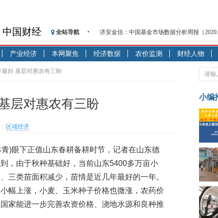
济安金信：中国基金市场数据分析周报（2020. 08.1
中国财经
全站导航
【见·闻】疫情下，新加坡旅游业步履维艰
记者手记：疫情下的香港零售业如何浴火重生
产业经济
本网聚焦
经济数据
农价监测
财经人物
【见·闻】疫情下一家香港传统零售商的转型
年最好 基层对惠农有三盼
济安金信：中国基金市场数据分析周报（2020. 07.2
【新华财经调查】同业存单、结构性存款玩起“
小编
 基层对惠农有三盼
在“隐秘的角落”
央行公开市场净投放300亿元 短端资金利率明
：
区域经济
基本面及股市双轮冲击 债市回调十年期债表
沥青期货连续两日涨逾3% 沪银及两粕涨势喜
潘林青)眼下正值山东春耕备耕时节，记者在山东德
恒生聚源：北斗收官之星发射成功，全产业链
到，由于秋种基础好，当前山东5400多万亩小
济安金信：中国基金市场数据分析周报（2020. 08.1
二、三类苗面积减少，苗情是近几年最好的一年。
比小幅上涨，小麦、玉米种子价格也微涨，农药价
望国家能进一步完善农资价格、浇地水源和良种推