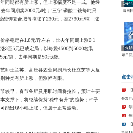
去年同期都有所上涨，但上涨幅度不足一成。他经
1分4
，去年同期卖2000元/吨；“三宁”磷酸二铵每吨只
每日回
硫酸钾复合肥每吨涨了230元，卖2730元/吨，涨
格稳定在1.8元/斤左右，比去年同期上涨0.1
1分1
3至5元已成定局，以每袋4500到5000粒装
每日回顾
是55元/袋，去年同期是50元/袋。
农艺师王兰英、高唐县农业局副局长杜立芝等人反
点击
个别种类有所上涨，但涨幅有限。
【
春节较早，春节备肥及用肥时间将拉长，预计主要
1
哥农产
本支撑下，将继续保持“稳中有升”的趋势；种子
每
，可能出现小幅上涨，但属于正常波动。
2
每
3
制
【
4
跌超1