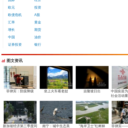
国际
经济
欧元
投资
欧债危机
A股
汇率
黄金
增长
期货
中国
油价
证券投资
银行
图文资讯
菲律宾：防疫降级
坐上火车看老挝
吉隆坡日出
中国疫苗为
社会活动重
新加坡经济第三季度同
南宁：城中生态美
“海岸卫士”红树林
菲律宾——