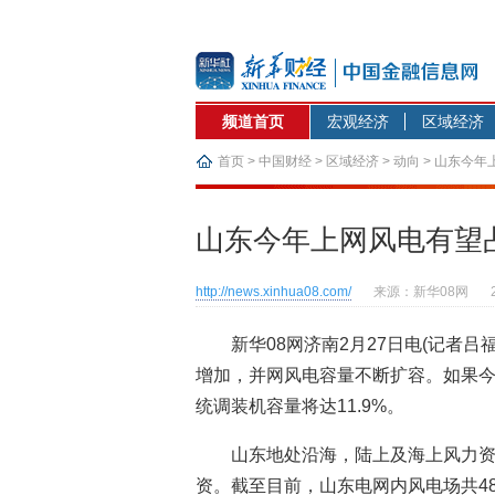
频道首页
宏观经济
区域经济
首页
>
中国财经
>
区域经济
>
动向
> 山东今年
山东今年上网风电有望占据
http://news.xinhua08.com/
来源：新华08网
新华08网济南2月27日电(记者
增加，并网风电容量不断扩容。如果
统调装机容量将达11.9%。
山东地处沿海，陆上及海上风力
资。截至目前，山东电网内风电场共48