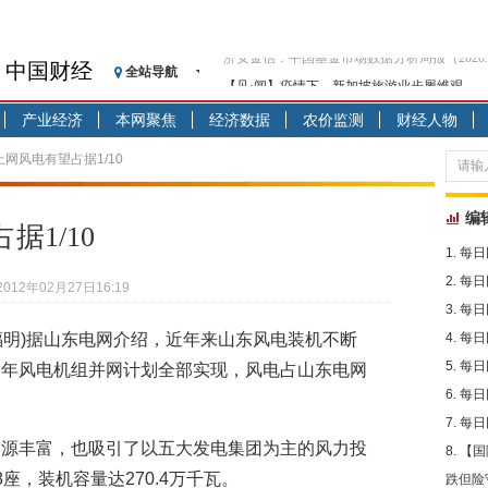
中国财经
全站导航
【见·闻】疫情下，新加坡旅游业步履维艰
记者手记：疫情下的香港零售业如何浴火重生
产业经济
本网聚焦
经济数据
农价监测
财经人物
【见·闻】疫情下一家香港传统零售商的转型
济安金信：中国基金市场数据分析周报（2020. 07.2
上网风电有望占据1/10
【新华财经调查】同业存单、结构性存款玩起“
在“隐秘的角落”
编
1/10
央行公开市场净投放300亿元 短端资金利率明
每日
基本面及股市双轮冲击 债市回调十年期债表
每日
2012年02月27日16:19
沥青期货连续两日涨逾3% 沪银及两粕涨势喜
每日
恒生聚源：北斗收官之星发射成功，全产业链
吕福明)据山东电网介绍，近年来山东风电装机不断
每日
济安金信：中国基金市场数据分析周报（2020. 08.1
每日
今年风电机组并网计划全部实现，风电占山东电网
每日
每日
资源丰富，也吸引了以五大发电集团为主的风力投
【国
座，装机容量达270.4万千瓦。
跌但险