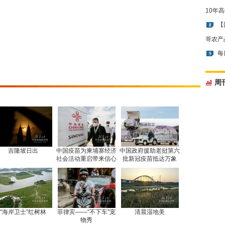
10年
【
8
哥农产
每
9
周
吉隆坡日出
中国疫苗为柬埔寨经济
中国政府援助老挝第六
社会活动重启带来信心
批新冠疫苗抵达万象
“海岸卫士”红树林
菲律宾——“不下车”宠
清晨湿地美
物秀