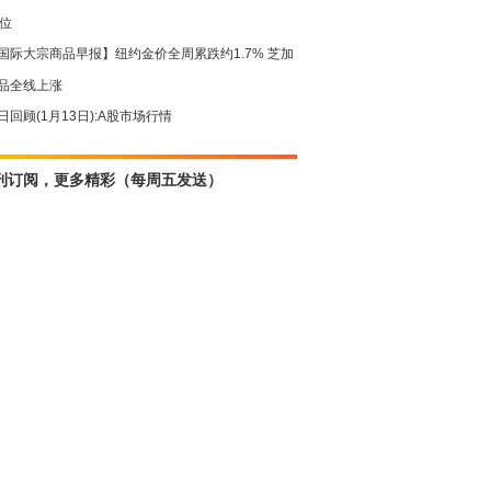
高位
国际大宗商品早报】纽约金价全周累跌约1.7% 芝加
品全线上涨
日回顾(1月13日):A股市场行情
刊订阅，更多精彩（每周五发送）