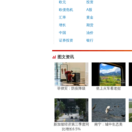
欧元
投资
欧债危机
A股
汇率
黄金
增长
期货
中国
油价
证券投资
银行
图文资讯
菲律宾：防疫降级
坐上火车看老挝
新加坡经济第三季度同
南宁：城中生态美
比增长6.5%