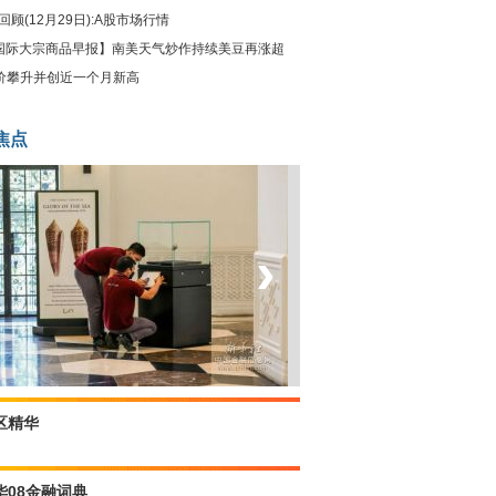
回顾(12月29日):A股市场行情
国际大宗商品早报】南美天气炒作持续美豆再涨超
油价攀升并创近一个月新高
焦点
‹
›
菲律宾：防疫降级
区精华
华08金融词典