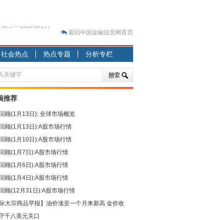
返回中国金融信息网首页
？
社会热点
热点专题
分析专栏
突围之旅
7—2020.07.31）
跷跷板” 结构性失衡藏
辑推荐
显下行
回顾(1月13日): 全球市场概览
现最弱
回顾(1月13日):A股市场行情
人
回顾(1月10日):A股市场行情
解析
回顾(1月7日):A股市场行情
7—2020.08.21）
回顾(1月6日):A股市场行情
回顾(1月4日):A股市场行情
回顾(12月31日):A股市场行情
际大宗商品早报】油价涨至一个月来新高 金价收
守千八美元关口