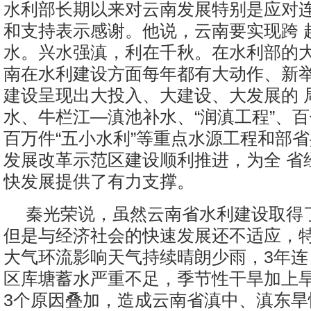
水利部长期以来对云南发展特别是应对
和支持表示感谢。他说，云南要实现跨 
水。兴水强滇，利在千秋。在水利部的
南在水利建设方面每年都有大动作、新
建设呈现出大投入、大建设、大发展的 
水、牛栏江—滇池补水、“润滇工程”、
百万件“五小水利”等重点水源工程和部
发展改革示范区建设顺利推进，为全 省
快发展提供了有力支撑。
秦光荣说，虽然云南省水利建设取得
但是与经济社会的快速发展还不适应，
大气环流影响天气持续晴朗少雨，3年连
区库塘蓄水严重不足，季节性干旱加上
3个原因叠加，造成云南省滇中、滇东旱