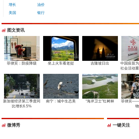
增长
油价
美国
银行
图文资讯
菲律宾：防疫降级
坐上火车看老挝
吉隆坡日出
中国疫苗为
社会活动重
新加坡经济第三季度同
南宁：城中生态美
“海岸卫士”红树林
菲律宾——
比增长6.5%
物
微博秀
一键关注