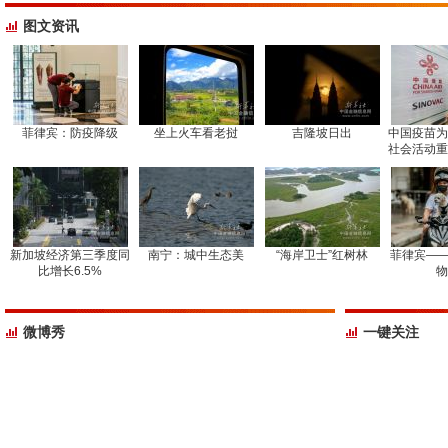
图文资讯
菲律宾：防疫降级
坐上火车看老挝
吉隆坡日出
中国疫苗为
社会活动重
新加坡经济第三季度同
南宁：城中生态美
“海岸卫士”红树林
菲律宾——
比增长6.5%
物
微博秀
一键关注