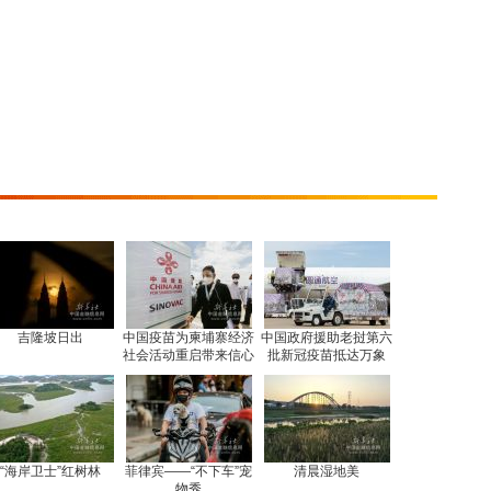
吉隆坡日出
中国疫苗为柬埔寨经济
中国政府援助老挝第六
社会活动重启带来信心
批新冠疫苗抵达万象
“海岸卫士”红树林
菲律宾——“不下车”宠
清晨湿地美
物秀