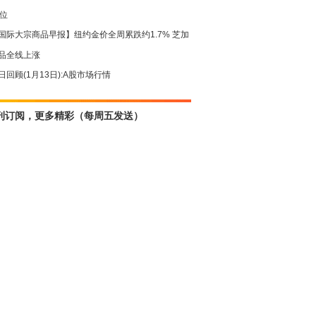
高位
国际大宗商品早报】纽约金价全周累跌约1.7% 芝加
品全线上涨
日回顾(1月13日):A股市场行情
刊订阅，更多精彩（每周五发送）