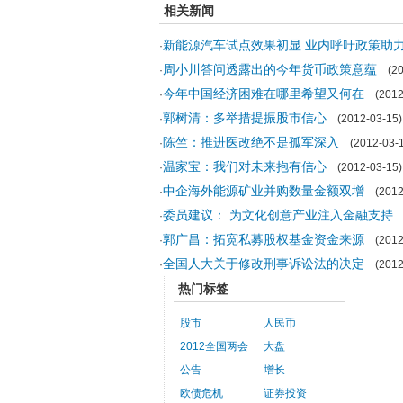
相关新闻
新能源汽车试点效果初显 业内呼吁政策助
·
周小川答问透露出的今年货币政策意蕴
·
(201
今年中国经济困难在哪里希望又何在
·
(2012-
郭树清：多举措提振股市信心
·
(2012-03-15)
陈竺：推进医改绝不是孤军深入
·
(2012-03-1
温家宝：我们对未来抱有信心
·
(2012-03-15)
中企海外能源矿业并购数量金额双增
·
(2012-
委员建议： 为文化创意产业注入金融支持
·
(
郭广昌：拓宽私募股权基金资金来源
·
(2012-
全国人大关于修改刑事诉讼法的决定
·
(2012-
热门标签
股市
人民币
2012全国两会
大盘
公告
增长
欧债危机
证券投资