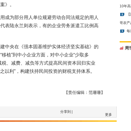
议案》。
10年
【
8
滥用成为部分用人单位规避劳动合同法规定的用人
哥农产
大代表陆永兰则表示，有的企业劳务派遣工比例高
每
9
民建中央在《强本固基维护实体经济坚实基础》的
周
“移植”到中小企业方面，对中小企业“少取多
减税、减费、减负等方式提高民间资本回归实业
诱之以利”，构建扶持民间投资的财税支持体系。
【责任编辑：范珊珊】
分享到 |
更多