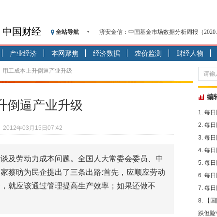
济安金信：中国基金市场数据分析周报（2020. 08.1
中国财经
全站导航
【见·闻】疫情下，新加坡旅游业步履维艰
记者手记：疫情下的香港零售业如何浴火重生
产业经济
本网聚焦
经济数据
农价监测
财经人物
【见·闻】疫情下一家香港传统零售商的转型
员：用工成本上升倒逼产业升级
济安金信：中国基金市场数据分析周报（2020. 07.2
【新华财经调查】同业存单、结构性存款玩起“
编
在“隐秘的角落”
升倒逼产业升级
央行公开市场净投放300亿元 短端资金利率明
每日
基本面及股市双轮冲击 债市回调十年期债表
每日
2012年03月15日07:42
沥青期货连续两日涨逾3% 沪银及两粕涨势喜
每日
恒生聚源：北斗收官之星发射成功，全产业链
每日
员谈及劳动力成本问题。全国人大常委会委员、中
济安金信：中国基金市场数据分析周报（2020. 08.1
每日
家蔡昉为民企提出了三条出路:首先，应顺应劳动
每日
资，就应该通过管理提高生产效率；如果还做不
每日
【国
跌但险