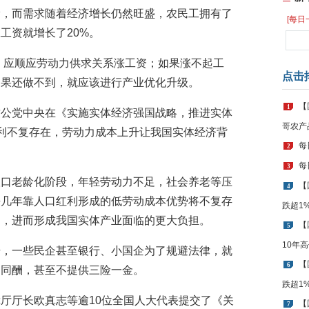
滑，而需求随着经济增长仍然旺盛，农民工拥有了
[每日
工资就增长了20%。
，应顺应劳动力供求关系涨工资；如果涨不起工
点击
如果还做不到，就应该进行产业优化升级。
【
1
致公党中央在《实施实体经济强国战略，推进实体
哥农产
红利不复存在，劳动力成本上升让我国实体经济背
每
2
每
3
人口老龄化阶段，年轻劳动力不足，社会养老等压
【
4
去几年靠人口红利形成的低劳动成本优势将不复存
跌超1
中，进而形成我国实体产业面临的更大负担。
【
5
10年
升，一些民企甚至银行、小国企为了规避法律，就
【
6
不同酬，甚至不提供三险一金。
跌超1
厅厅长欧真志等逾10位全国人大代表提交了《关
【
7