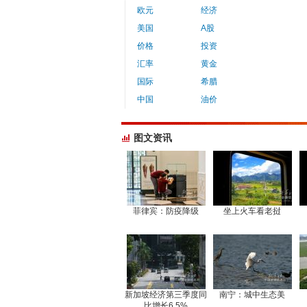
欧元
经济
美国
A股
价格
投资
汇率
黄金
国际
希腊
中国
油价
图文资讯
菲律宾：防疫降级
坐上火车看老挝
新加坡经济第三季度同
南宁：城中生态美
比增长6.5%