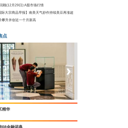
回顾(12月29日):A股市场行情
国际大宗商品早报】南美天气炒作持续美豆再涨超
油价攀升并创近一个月新高
焦点
‹
›
坐上火车看老挝
区精华
华08金融词典