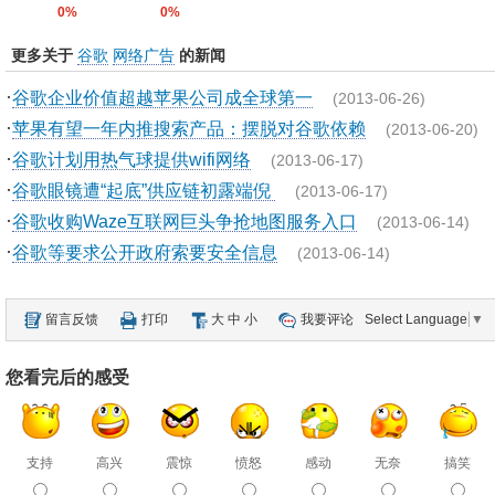
0%
0%
更多关于
谷歌
网络广告
的新闻
·
谷歌企业价值超越苹果公司成全球第一
(2013-06-26)
·
苹果有望一年内推搜索产品：摆脱对谷歌依赖
(2013-06-20)
·
谷歌计划用热气球提供wifi网络
(2013-06-17)
·
谷歌眼镜遭“起底”供应链初露端倪
(2013-06-17)
·
谷歌收购Waze互联网巨头争抢地图服务入口
(2013-06-14)
·
谷歌等要求公开政府索要安全信息
(2013-06-14)
留言反馈
打印
大
中
小
我要评论
Select Language
▼
您看完后的感受
支持
高兴
震惊
愤怒
感动
无奈
搞笑