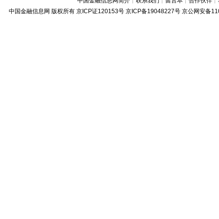
中国金融信息网简介
┊
联系我们
┊
留言本
┊
合作伙伴
┊
中国金融信息网
版权所有
京ICP证120153号
京ICP备19048227号 京公网安备11