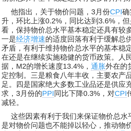
他指出，关于物价问题，3月份
CPI
确
升，环比上涨0.2%，同比达到3.6%，
看，保持物价总水平基本稳定还具有较
一是
经济增速
的适度回落有利于缓解总
矛盾，有利于维持物价总水平的基本稳
在还是在继续实施稳健的货币政策。人
据，M2的增长速度13.4%，
通胀
外在的
定控制。三是粮食八年丰收，主要农产
足。四是国家绝大多数工业品还是供应充
求，3月份的
PPI
同比下降0.3%，对
CPI
减轻。
这些因素有利于我们来保证物价总水
是对物价问题也不能掉以轻心，推动物