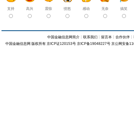
支持
高兴
震惊
愤怒
感动
无奈
搞笑
中国金融信息网简介
┊
联系我们
┊
留言本
┊
合作伙伴
┊
中国金融信息网
版权所有
京ICP证120153号
京ICP备19048227号 京公网安备11