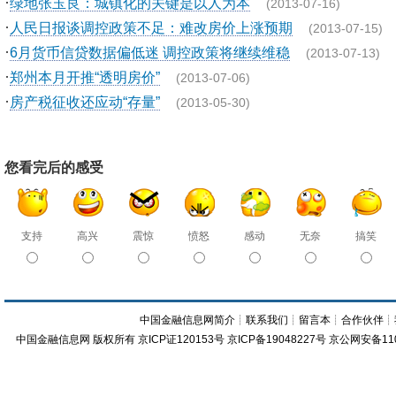
·
绿地张玉良：城镇化的关键是以人为本
(2013-07-16)
·
人民日报谈调控政策不足：难改房价上涨预期
(2013-07-15)
·
6月货币信贷数据偏低迷 调控政策将继续维稳
(2013-07-13)
·
郑州本月开推“透明房价”
(2013-07-06)
·
房产税征收还应动“存量”
(2013-05-30)
您看完后的感受
支持
高兴
震惊
愤怒
感动
无奈
搞笑
中国金融信息网简介
┊
联系我们
┊
留言本
┊
合作伙伴
┊
中国金融信息网
版权所有
京ICP证120153号
京ICP备19048227号 京公网安备11