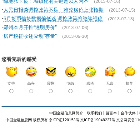
·
绿地张玉良：城镇化的关键是以人为本
(2013-07-16)
·
人民日报谈调控政策不足：难改房价上涨预期
(2013-07-15)
·
6月货币信贷数据偏低迷 调控政策将继续维稳
(2013-07-13)
·
郑州本月开推“透明房价”
(2013-07-06)
·
房产税征收还应动“存量”
(2013-05-30)
您看完后的感受
支持
高兴
震惊
愤怒
感动
无奈
搞笑
中国金融信息网简介
┊
联系我们
┊
留言本
┊
合作伙伴
┊
中国金融信息网
版权所有
京ICP证120153号
京ICP备19048227号 京公网安备11