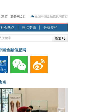
7—2020.08.21）
返回中国金融信息网首页
社会热点
热点专题
分析专栏
？
突围之旅
7—2020.07.31）
跷跷板” 结构性失衡藏
中国金融信息网
显下行
现最弱
人
解析
焦点