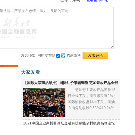
已有
0
人参与
查看全部评论
发言须知
同时发布到
腾讯微博
大家爱看
【国际大宗商品早报】国际油价窄幅调整 芝加哥农产品全线
芝加哥主要农产品期价13
下跌
日全线下跌，美玉米跌近2%；
国际油价收盘时均下跌，美油、
布油分别收跌0.63%和0.24%...
2021中国企业家博鳌论坛金融科技赋能乡村振兴高峰论坛