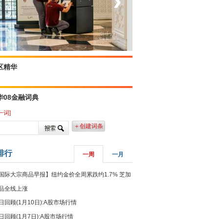
‹
›
菲律宾：防疫降级
区精华
华08金融词典
一词]
＋创建词条
排行
一周
一月
国际大宗商品早报】纽约金价全周累跌约1.7% 芝加
品全线上涨
日回顾(1月10日):A股市场行情
日回顾(1月7日):A股市场行情