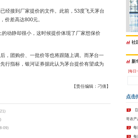
已经接到厂家提价的文件。此前，53度飞天茅台
元，价差高达800元。
上的动静却很小，这时候提价体现了厂家想保价
社
以后，团购价、一批价等也将跟随上调。而茅台一
新
的先行指标，银河证券据此认为茅台提价有望成为
[每日
【责任编辑：刁倩】
点击
【
1
21)
哥农产
)
每
8-09)
2
每
3