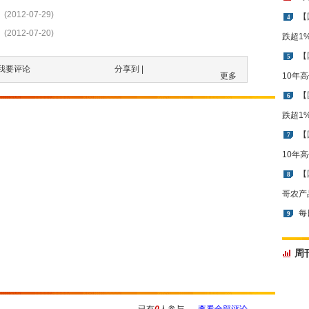
(2012-07-29)
【
4
(2012-07-20)
跌超1
【
5
我要评论
分享到 |
更多
10年
【
6
跌超1
【
7
10年
【
8
哥农产
每
9
周