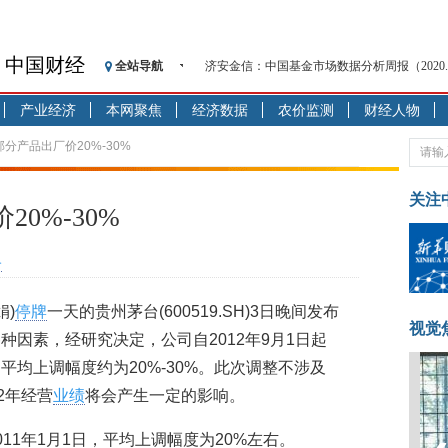
中国财经
全站导航
济安金信：中国基金市场数据分析周报（2020. 08.1
【见·闻】疫情下，新加坡旅游业步履维艰
产业经济
本网聚焦
经济数据
农价监测
财经人物
记者手记：疫情下的香港零售业如何浴火重生
【见·闻】疫情下一家香港传统零售商的转型
部分产品出厂价20%-30%
济安金信：中国基金市场数据分析周报（2020. 07.2
【新华财经调查】同业存单、结构性存款玩起“
关注
0%-30%
在“隐秘的角落”
央行公开市场净投放300亿元 短端资金利率明
合
基本面及股市双轮冲击 债市回调十年期债表
沥青期货连续两日涨逾3% 沪银及两粕涨势喜
娟)
停牌
一天的贵州茅台(600519.SH)3日晚间发布
恒生聚源：北斗收官之星发射成功，全产业链
视觉
因素，经研究决定，公司自2012年9月1日起
均上调幅度约为20%-30%。此次调整不涉及
2年经营
业绩
将会产生一定的影响。
11年1月1日，平均上调幅度为20%左右。