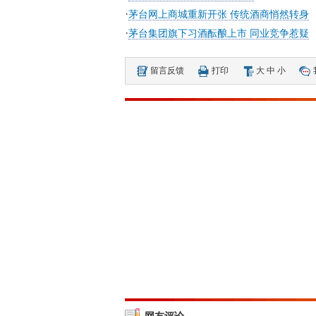
·
茅台网上商城重新开张 传统酒商悄然转身
·
茅台集团旗下习酒酝酿上市 同业竞争惹疑
留言反馈
打印
大
中
小