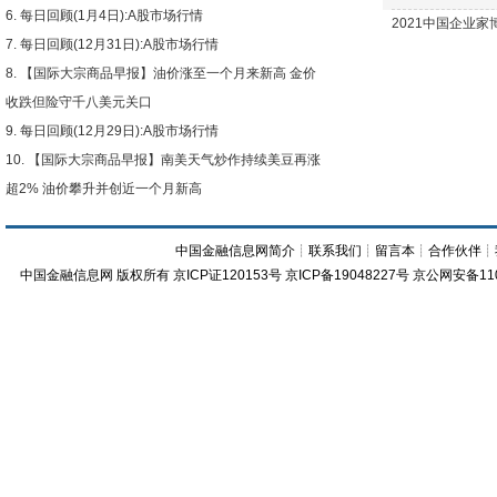
每日回顾(1月4日):A股市场行情
2021中国企业
每日回顾(12月31日):A股市场行情
【国际大宗商品早报】油价涨至一个月来新高 金价
收跌但险守千八美元关口
每日回顾(12月29日):A股市场行情
【国际大宗商品早报】南美天气炒作持续美豆再涨
超2% 油价攀升并创近一个月新高
中国金融信息网简介
┊
联系我们
┊
留言本
┊
合作伙伴
┊
中国金融信息网
版权所有
京ICP证120153号
京ICP备19048227号 京公网安备11