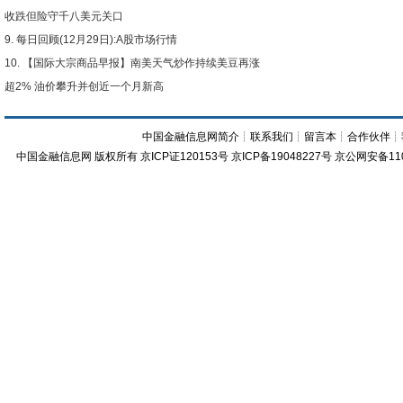
收跌但险守千八美元关口
每日回顾(12月29日):A股市场行情
【国际大宗商品早报】南美天气炒作持续美豆再涨
超2% 油价攀升并创近一个月新高
中国金融信息网简介
┊
联系我们
┊
留言本
┊
合作伙伴
┊
中国金融信息网
版权所有
京ICP证120153号
京ICP备19048227号 京公网安备11