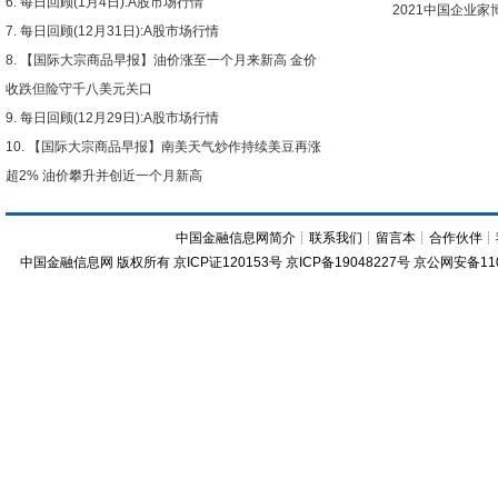
每日回顾(1月4日):A股市场行情
2021中国企业
每日回顾(12月31日):A股市场行情
【国际大宗商品早报】油价涨至一个月来新高 金价
收跌但险守千八美元关口
每日回顾(12月29日):A股市场行情
【国际大宗商品早报】南美天气炒作持续美豆再涨
超2% 油价攀升并创近一个月新高
中国金融信息网简介
┊
联系我们
┊
留言本
┊
合作伙伴
┊
中国金融信息网
版权所有
京ICP证120153号
京ICP备19048227号 京公网安备11