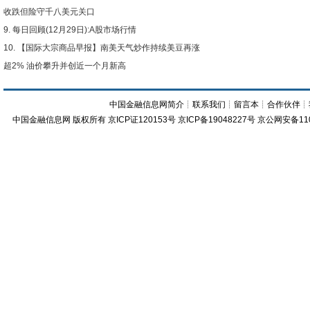
收跌但险守千八美元关口
每日回顾(12月29日):A股市场行情
【国际大宗商品早报】南美天气炒作持续美豆再涨
超2% 油价攀升并创近一个月新高
中国金融信息网简介
┊
联系我们
┊
留言本
┊
合作伙伴
┊
中国金融信息网
版权所有
京ICP证120153号
京ICP备19048227号 京公网安备11