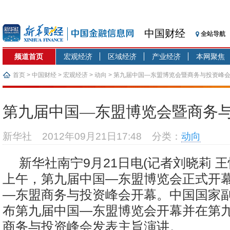
中国财经
全站导航
频道首页
宏观经济
区域经济
产业经济
本网聚焦
首页
>
中国财经
>
宏观经济
>
动向
> 第九届中国—东盟博览会暨商务与投资峰
第九届中国—东盟博览会暨商务
新华社
2012年09月21日17:48
分类：
动向
新华社南宁9月21日电(记者刘晓莉 王悦
上午，第九届中国—东盟博览会正式开
—东盟商务与投资峰会开幕。中国国家
布第九届中国—东盟博览会开幕并在第
商务与投资峰会发表主旨演讲。