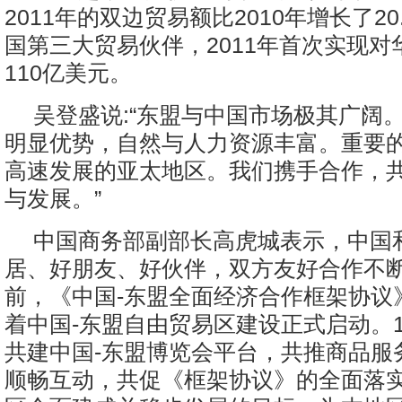
2011年的双边贸易额比2010年增长了2
国第三大贸易伙伴，2011年首次实现对
110亿美元。
吴登盛说:“东盟与中国市场极其广阔
明显优势，自然与人力资源丰富。重要
高速发展的亚太地区。我们携手合作，
与发展。”
中国商务部副部长高虎城表示，中国
居、好朋友、好伙伴，双方友好合作不断
前，《中国-东盟全面经济合作框架协议
着中国-东盟自由贸易区建设正式启动。
共建中国-东盟博览会平台，共推商品服
顺畅互动，共促《框架协议》的全面落