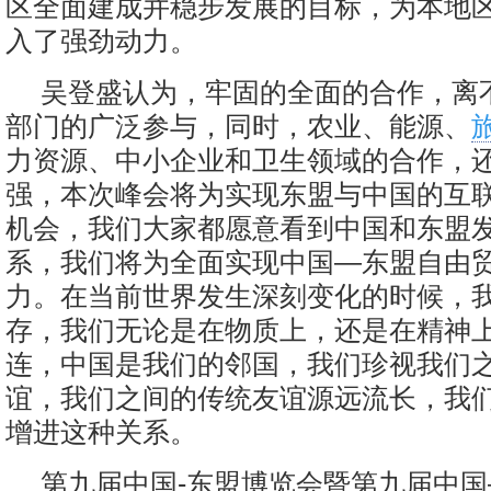
区全面建成并稳步发展的目标，为本地
入了强劲动力。
吴登盛认为，牢固的全面的合作，离
部门的广泛参与，同时，农业、能源、
力资源、中小企业和卫生领域的合作，
强，本次峰会将为实现东盟与中国的互
机会，我们大家都愿意看到中国和东盟
系，我们将为全面实现中国—东盟自由
力。在当前世界发生深刻变化的时候，
存，我们无论是在物质上，还是在精神
连，中国是我们的邻国，我们珍视我们
谊，我们之间的传统友谊源远流长，我
增进这种关系。
第九届中国-东盟博览会暨第九届中