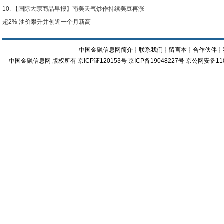
【国际大宗商品早报】南美天气炒作持续美豆再涨
超2% 油价攀升并创近一个月新高
中国金融信息网简介
┊
联系我们
┊
留言本
┊
合作伙伴
┊
中国金融信息网
版权所有
京ICP证120153号
京ICP备19048227号 京公网安备11