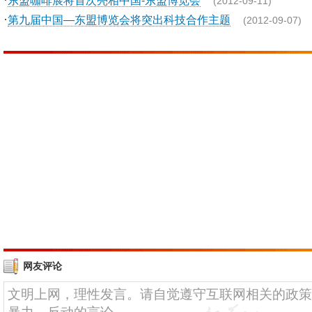
东盟咖啡展将首次亮相中国-东盟博览会
(2012-09-11)
·
第九届中国—东盟博览会将突出科技合作主题
(2012-09-07)
网友评论