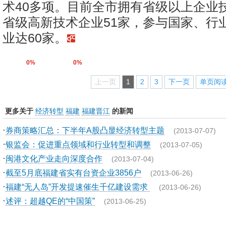
术40多项。目前全市拥有省级以上企业技
省级高新技术企业51家，参与国家、行
业达60家。
0%
0%
上一页
1
2
3
下一页
单页阅
更多关于
经济转型
福建
福建晋江
的新闻
·
券商策略汇总：下半年A股凸显经济转型主题
(2013-07-07)
·
银监会：促进重点领域和行业转型和调整
(2013-07-05)
·
闽港文化产业走向深度合作
(2013-07-04)
·
截至5月底福建省实有台资企业3856户
(2013-06-26)
·
福建“无人岛”开发提速催生千亿建设需求
(2013-06-26)
·
述评：超越QE的“中国策”
(2013-06-25)