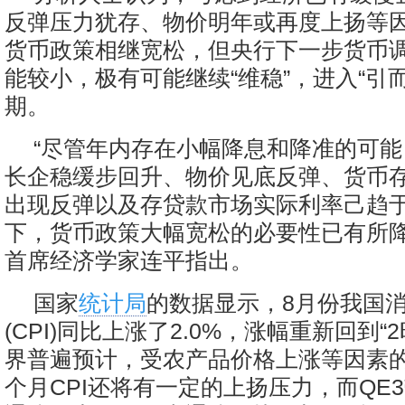
反弹压力犹存、物价明年或再度上扬等
货币政策相继宽松，但央行下一步货币调
能较小，极有可能继续“维稳”，进入“引
期。
“尽管年内存在小幅降息和降准的可
长企稳缓步回升、物价见底反弹、货币
出现反弹以及存贷款市场实际利率己趋
下，货币政策大幅宽松的必要性已有所降
首席经济学家连平指出。
国家
统计局
的数据显示，8月份我国
(CPI)同比上涨了2.0%，涨幅重新回到“
界普遍预计，受农产品价格上涨等因素
个月CPI还将有一定的上扬压力，而QE