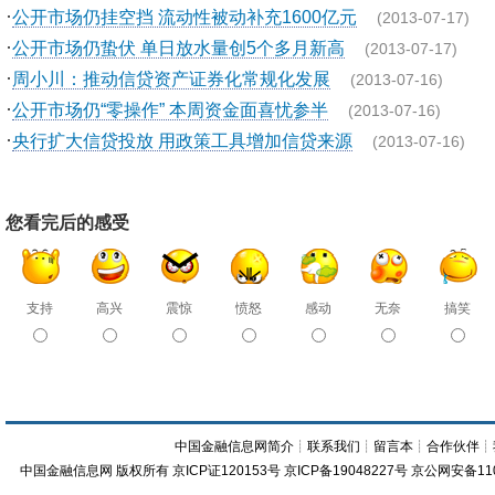
·
公开市场仍挂空挡 流动性被动补充1600亿元
(2013-07-17)
·
公开市场仍蛰伏 单日放水量创5个多月新高
(2013-07-17)
·
周小川：推动信贷资产证券化常规化发展
(2013-07-16)
·
公开市场仍“零操作” 本周资金面喜忧参半
(2013-07-16)
·
央行扩大信贷投放 用政策工具增加信贷来源
(2013-07-16)
您看完后的感受
支持
高兴
震惊
愤怒
感动
无奈
搞笑
中国金融信息网简介
┊
联系我们
┊
留言本
┊
合作伙伴
┊
中国金融信息网
版权所有
京ICP证120153号
京ICP备19048227号 京公网安备11