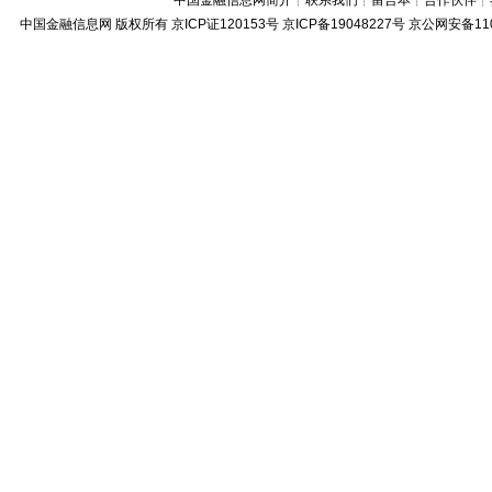
中国金融信息网简介
┊
联系我们
┊
留言本
┊
合作伙伴
┊
中国金融信息网
版权所有
京ICP证120153号
京ICP备19048227号 京公网安备11