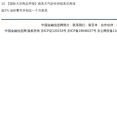
【国际大宗商品早报】南美天气炒作持续美豆再涨
超2% 油价攀升并创近一个月新高
中国金融信息网简介
┊
联系我们
┊
留言本
┊
合作伙伴
┊
中国金融信息网
版权所有
京ICP证120153号
京ICP备19048227号 京公网安备11